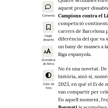
Quatre setmanes enrere 
aquest proper dissabte 
Campions contra el L
Comenta
competició continenta
carrers de Barcelona pe
Llegir
diferència del que va 
després
un bany de masses a la c
lliga espanyola.
Grandària
de lletra
No és una novetat. De r
història, això sí, nom
2023, en què el 15 de 
Color de
fons
van compartir per celeb
En aquell moment, l'eq
Bonmatí
ja acumulava 