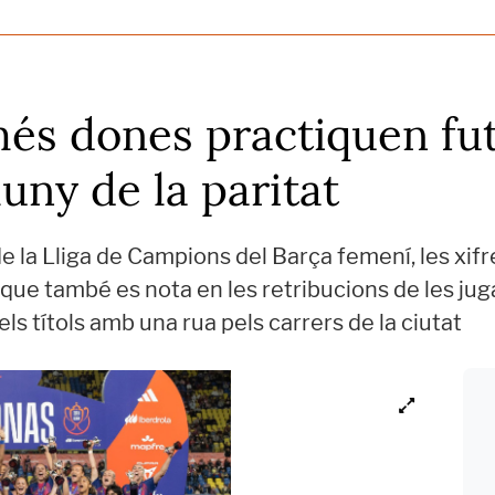
és dones practiquen fut
luny de la paritat
de la Lliga de Campions del Barça femení, les xi
ue també es nota en les retribucions de les jugad
ls títols amb una rua pels carrers de la ciutat