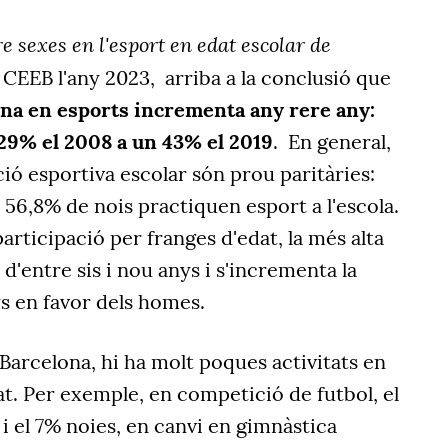
re sexes en l'esport en edat escolar de
 CEEB l'any 2023,
arriba a la conclusió que
ina en esports incrementa any rere any:
 29% el 2008 a un 43% el 2019
.
En general,
ció esportiva escolar són prou paritàries:
 56,8% de nois practiquen esport a l'escola.
 participació per franges d'edat, la més alta
s d'entre sis i nou anys i s'incrementa la
s en favor dels homes.
 Barcelona, hi ha molt poques activitats en
tat. Per exemple, en competició de futbol, el
 i el 7% noies, en canvi en gimnàstica