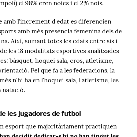
rampolí) el 98% eren noies i el 2% nois.
 amb l'increment d'edat es diferencien
sports amb més presència femenina dels de
a. Així, sumant totes les edats entre sis i
e les 18 modalitats esportives analitzades
es: bàsquet, hoquei sala, cros, atletisme,
ientació. Pel que fa a les federacions, la
és n'hi ha en l'hoquei sala, l'atletisme, les
a natació.
 de les jugadores de futbol
 un esport que majoritàriament practiquen
han decidit dedicar-s'hi no han tingut les