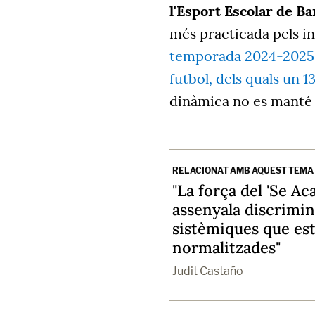
l'Esport Escolar de B
més practicada pels in
temporada 2024-2025 un
futbol, dels quals un 
dinàmica no es manté e
RELACIONAT AMB AQUEST TEMA
"La força del 'Se Ac
assenyala discrimi
sistèmiques que es
normalitzades"
Judit Castaño