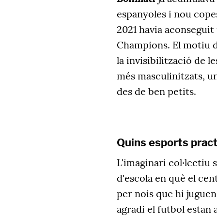
espanyoles i nou copes d
2021 havia aconseguit u
Champions. El motiu d
la invisibilització de 
més masculinitzats, u
des de ben petits.
Quins esports pract
L'imaginari col·lectiu s
d'escola en què el cen
per nois que hi juguen
agradi el futbol estan