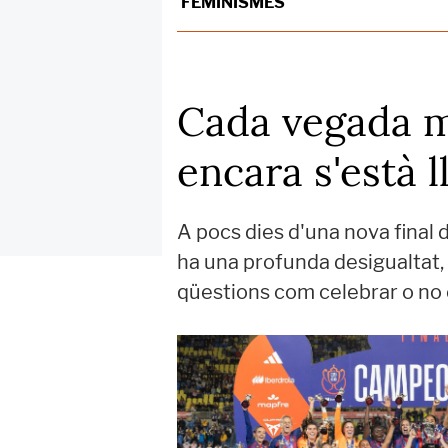
FEMINISMES
Cada vegada m
encara s'està l
A pocs dies d'una nova final 
ha una profunda desigualtat, q
qüestions com celebrar o no e