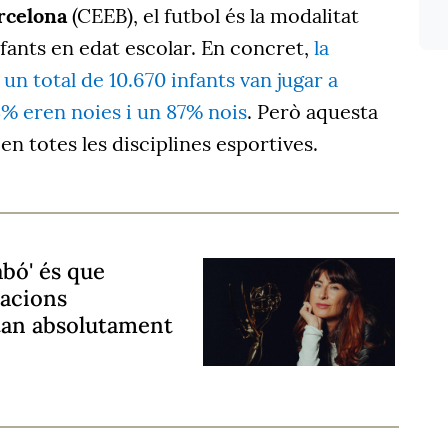
arcelona
(CEEB), el futbol és la modalitat
fants en edat escolar. En concret,
la
 total de 10.670 infants van jugar a
13% eren noies i un 87% nois
. Però aquesta
n totes les disciplines esportives.
abó' és que
nacions
tan absolutament