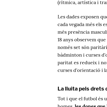
(rítmica, artística i t
Les dades exposen que
cada vegada més els e
més presència masculin
18 anys observem que d
només set són paritàri
bàdminton i curses d'or
paritat es redueix i nom
curses d'orientació i l
La lluita pels drets
Tot i que el futbol és
homes,
les dones que 