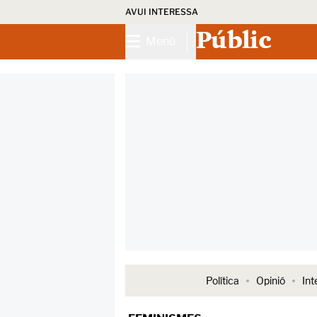
AVUI INTERESSA
Públic
Menú
Política
Opinió
Int