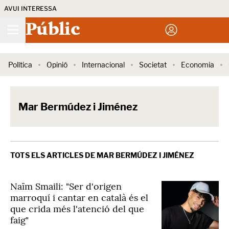
AVUI INTERESSA
Públic
Política
Opinió
Internacional
Societat
Economia
Mar Bermúdez i Jiménez
TOTS ELS ARTICLES DE MAR BERMÚDEZ I JIMÉNEZ
Naïm Smaili: "Ser d'origen
marroquí i cantar en català és el
que crida més l'atenció del que
faig"