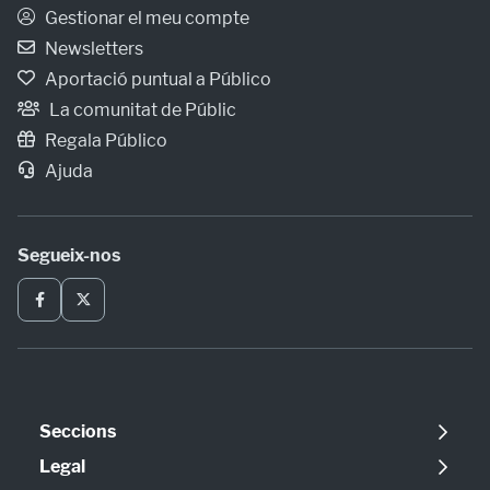
Gestionar el meu compte
Newsletters
Aportació puntual a Público
La comunitat de Públic
Regala Público
Ajuda
Segueix-nos
Seccions
Política
Legal