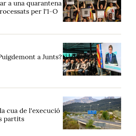
iar a una quarantena
rocessats per l'1-O
e Puigdemont a Junts?
la cua de l'execució
s partits