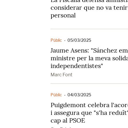
considerar que no va teni
personal
Públic
-
05/03/2025
Jaume Asens: "Sánchez em
ministre per la meva solida
independentistes"
Marc Font
Públic
-
04/03/2025
Puigdemont celebra l'aco
i assegura que "s'ha reduït
cap al PSOE