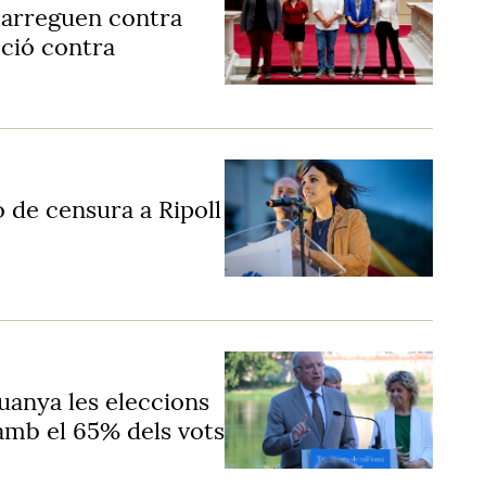
arreguen contra
oció contra
 de censura a Ripoll
uanya les eleccions
 amb el 65% dels vots