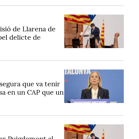
isió de Llarena de
el delicte de
segura que va tenir
esa en un CAP que un
iar Puigdemont al