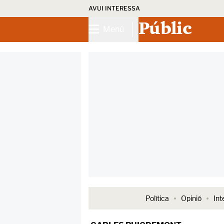
AVUI INTERESSA
Públic
Menú
Política
Opinió
Int