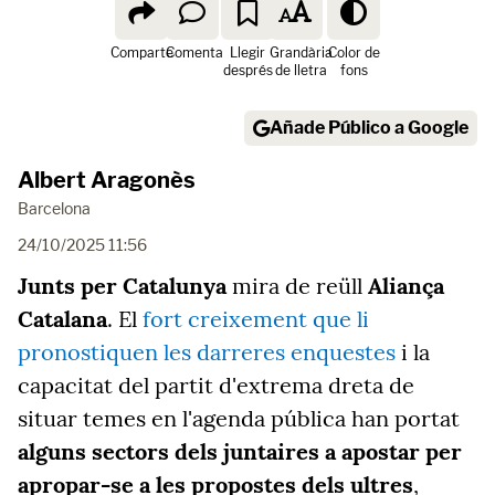
Comparte
Comenta
Llegir
Grandària
Color de
després
de lletra
fons
Añade Público a Google
Albert Aragonès
Barcelona
24/10/2025 11:56
Junts per Catalunya
mira de reüll
Aliança
Catalana
. El
fort creixement que li
pronostiquen les darreres enquestes
i la
capacitat del partit d'extrema dreta de
situar temes en l'agenda pública han portat
alguns sectors dels juntaires a apostar per
apropar-se a les propostes dels ultres
,