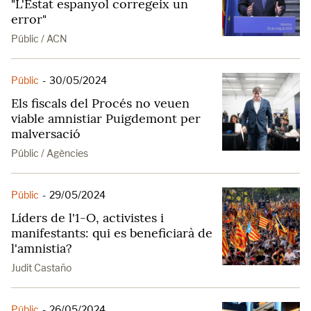
"L'Estat espanyol corregeix un
error"
Públic / ACN
Públic
-
30/05/2024
Els fiscals del Procés no veuen
viable amnistiar Puigdemont per
malversació
Públic / Agències
Públic
-
29/05/2024
Líders de l'1-O, activistes i
manifestants: qui es beneficiarà de
l'amnistia?
Judit Castaño
Públic
-
26/05/2024