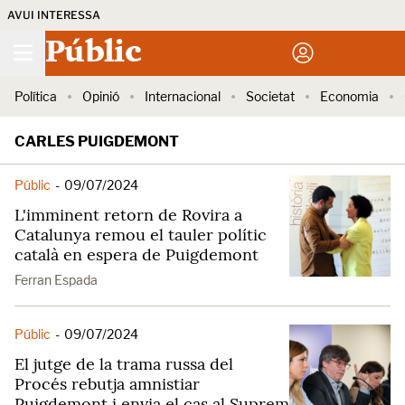
AVUI INTERESSA
Públic
Política
Opinió
Internacional
Societat
Economia
CARLES PUIGDEMONT
Públic
-
09/07/2024
L'imminent retorn de Rovira a
Catalunya remou el tauler polític
català en espera de Puigdemont
Ferran Espada
Públic
-
09/07/2024
El jutge de la trama russa del
Procés rebutja amnistiar
Puigdemont i envia el cas al Suprem