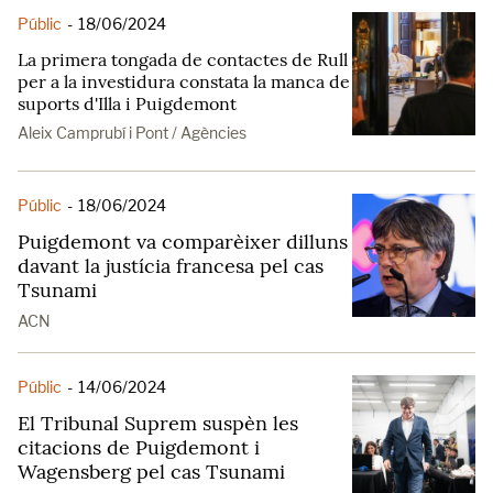
Públic
-
18/06/2024
La primera tongada de contactes de Rull
per a la investidura constata la manca de
suports d'Illa i Puigdemont
Aleix Camprubí i Pont / Agències
Públic
-
18/06/2024
Puigdemont va comparèixer dilluns
davant la justícia francesa pel cas
Tsunami
ACN
Públic
-
14/06/2024
El Tribunal Suprem suspèn les
citacions de Puigdemont i
Wagensberg pel cas Tsunami