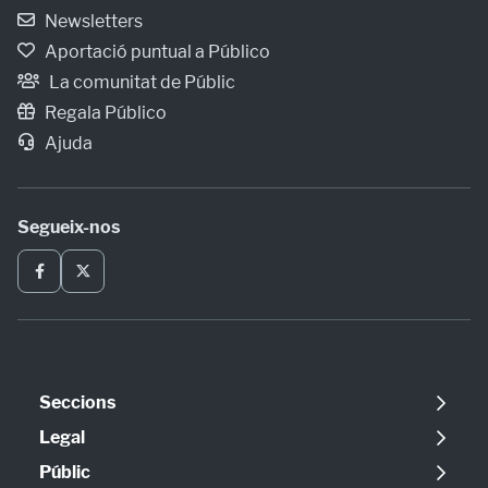
Newsletters
Aportació puntual a Público
La comunitat de Públic
Regala Público
Ajuda
Segueix-nos
Seccions
Política
Legal
Opinió
Avís legal
Públic