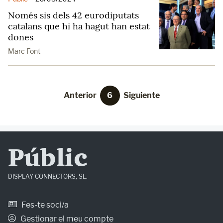
Només sis dels 42 eurodiputats
catalans que hi ha hagut han estat
dones
Marc Font
Anterior
6
Siguiente
Públic
DISPLAY CONNECTORS, SL.
Fes-te soci/a
Gestionar el meu compte