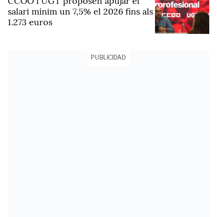
CCOO i UGT proposen apujar el
salari mínim un 7,5% el 2026 fins als
1.273 euros
PUBLICIDAD