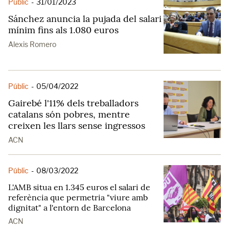
Públic
-
31/01/2023
Sánchez anuncia la pujada del salari
mínim fins als 1.080 euros
Alexis Romero
Públic
-
05/04/2022
Gairebé l'11% dels treballadors
catalans són pobres, mentre
creixen les llars sense ingressos
ACN
Públic
-
08/03/2022
L'AMB situa en 1.345 euros el salari de
referència que permetria "viure amb
dignitat" a l'entorn de Barcelona
ACN