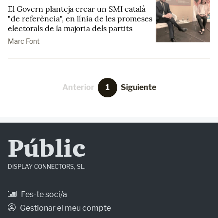
El Govern planteja crear un SMI català
"de referència", en línia de les promeses
electorals de la majoria dels partits
Marc Font
Anterior
1
Siguiente
Públic
DISPLAY CONNECTORS, SL.
Fes-te soci/a
Gestionar el meu compte