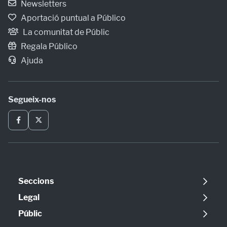
Newsletters
Aportació puntual a Público
La comunitat de Públic
Regala Público
Ajuda
Segueix-nos
Seccions
Política
Legal
Opinió
Avís legal
Públic
Internacional
Política de cookies