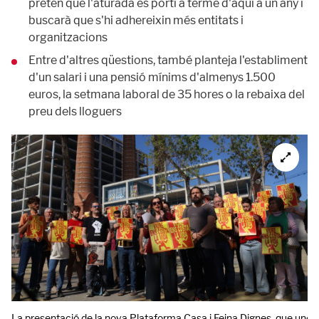
pretén que l'aturada es porti a terme d'aquí a un any i
buscarà que s'hi adhereixin més entitats i
organitzacions
Entre d'altres qüestions, també planteja l'establiment
d'un salari i una pensió mínims d'almenys 1.500
euros, la setmana laboral de 35 hores o la rebaixa del
preu dels lloguers
La presentació de la nova Plataforma Casa i Feina Dignes, que uneix 