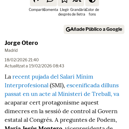
Comparte
Comenta
Llegir
Grandària
Color de
després
de lletra
fons
Añade Público a Google
Jorge Otero
Madrid
18/02/2026 21:40
Actualitzat a
19/02/2026 08:43
La
recent pujada del Salari Mínim
Interprofesional
(SMI),
escenificada dilluns
passat en un acte al Ministeri de Treball, va
acaparar cert protagonisme aquest
dimecres en la sessió de control al Govern
estatal al Congrés. A preguntes de Podem,
María Jesús Montero
, vicepresidenta de