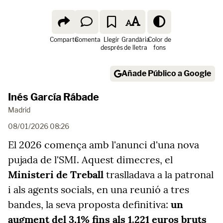
Comparte
Comenta
Llegir
Grandària
Color de
després
de lletra
fons
Añade Público a Google
Inés García Rábade
Madrid
08/01/2026 08:26
El 2026 comença amb l'anunci d'una nova
pujada de l'SMI. Aquest dimecres, el
Ministeri de Treball
traslladava a la patronal
i als agents socials, en una reunió a tres
bandes, la seva proposta definitiva:
un
augment del 3,1% fins als 1.221 euros bruts