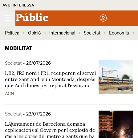
AVUI INTERESSA
Públic
Política
Opinió
Internacional
Societat
Economia
MOBILITAT
Societat
-
26/07/2026
L'R2, l'R2 nord i l'R11 recuperen el servei
entre Sant Andreu i Montcada, després
que Adif donés per reparat l'esvoranc
ACN
Societat
-
23/07/2026
L'Ajuntament de Barcelona demana
explicacions al Govern per l'explosió de
gas a les obres del metro a Sants que ha