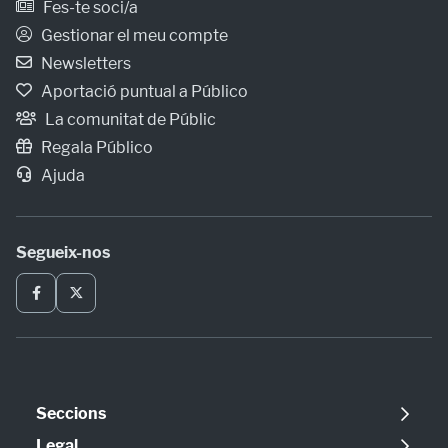
Fes-te soci/a
Gestionar el meu compte
Newsletters
Aportació puntual a Público
La comunitat de Públic
Regala Público
Ajuda
Segueix-nos
Seccions
Política
Legal