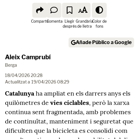
Comparte
Comenta
Llegir
Grandària
Color de
després
de lletra
fons
Añade Público a Google
Aleix Camprubí
Berga
18/04/2026 20:28
Actualitzat a
19/04/2026 08:29
Catalunya
ha ampliat en els darrers anys els
quilòmetres de
vies ciclables
, però la xarxa
continua sent fragmentada, amb problemes
de continuïtat, manteniment i seguretat que
dificulten que la bicicleta es consolidi com