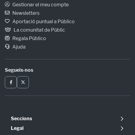
Gestionar el meu compte
Newsletters
Aportació puntual a Público
La comunitat de Públic
Regala Público
Ajuda
Segueix-nos
Seccions
Política
Legal