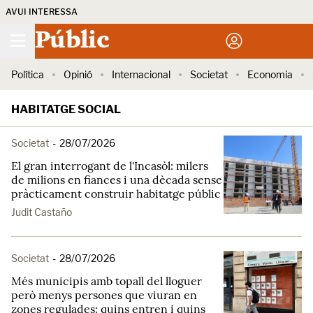
AVUI INTERESSA
Públic
Política
Opinió
Internacional
Societat
Economia
HABITATGE SOCIAL
Societat
-
28/07/2026
El gran interrogant de l'Incasòl: milers
de milions en fiances i una dècada sense
pràcticament construir habitatge públic
Judit Castaño
Societat
-
28/07/2026
Més municipis amb topall del lloguer
però menys persones que viuran en
zones regulades: quins entren i quins