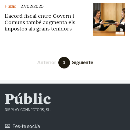
Públic
-
27/02/2025
L'acord fiscal entre Govern i
Comuns també augmenta els
impostos als grans tenidors
Anterior
1
Siguiente
Públic
DISPLAY CONNECTORS, SL.
Fes-te soci/a