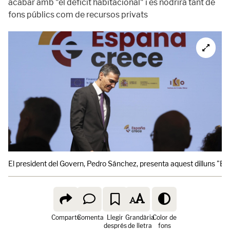
acabar amb "el dèficit habitacional" i es nodrirà tant de
fons públics com de recursos privats
El president del Govern, Pedro Sánchez, presenta aquest dilluns "Es
Comparte
Comenta
Llegir
Grandària
Color de
després
de lletra
fons