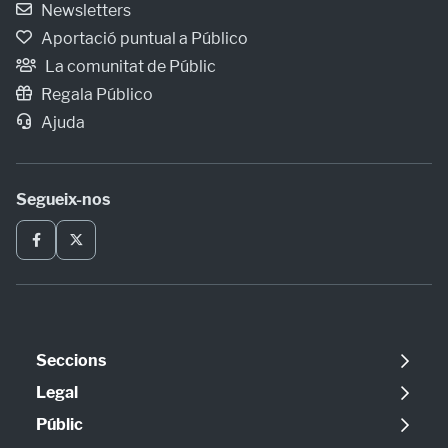
Newsletters
Aportació puntual a Público
La comunitat de Públic
Regala Público
Ajuda
Segueix-nos
Seccions
Política
Legal
Opinió
Avís legal
Públic
Internacional