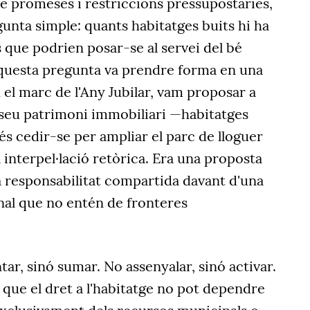
e promeses i restriccions pressupostàries,
unta simple: quants habitatges buits hi ha
 que podrien posar-se al servei del bé
questa pregunta va prendre forma en una
n el marc de l'Any Jubilar, vam proposar a
l seu patrimoni immobiliari —habitatges
s cedir-se per ampliar el parc de lloguer
 interpel·lació retòrica. Era una proposta
a responsabilitat compartida davant d'una
al que no entén de fronteres
tar, sinó sumar. No assenyalar, sinó activar.
 que el dret a l'habitatge no pot dependre