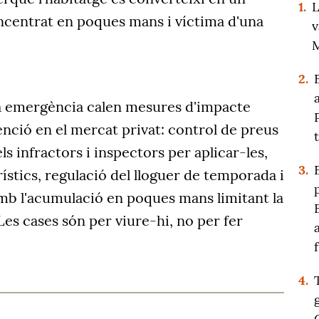
1.
L
ncentrat en poques mans i víctima d'una
v
M
2.
ta emergència calen mesures d'impacte
nció en el mercat privat: control de preus
ls infractors i inspectors per aplicar-les,
3.
rístics, regulació del lloguer de temporada i
amb l'acumulació en poques mans limitant la
es cases són per viure-hi, no per fer
4.