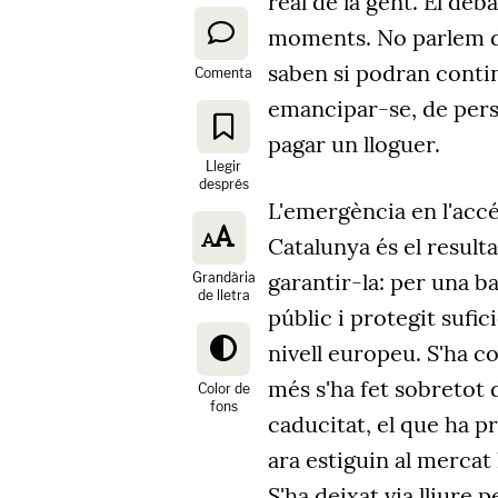
real de la gent. El deb
moments. No parlem d'
saben si podran contin
Comenta
emancipar-se, de pers
pagar un lloguer.
Llegir
després
L'emergència en l'accés
Catalunya és el result
garantir-la: per una b
Grandària
de lletra
públic i protegit sufic
nivell europeu. S'ha c
més s'ha fet sobreto
Color de
fons
caducitat, el que ha p
ara estiguin al mercat 
S'ha deixat via lliure 