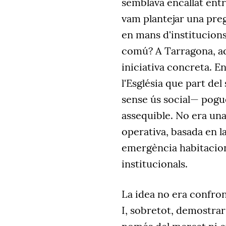
semblava encallat entr
vam plantejar una preg
en mans d'institucions
comú? A Tarragona, a
iniciativa concreta. E
l'Església que part de
sense ús social— pogué
assequible. No era una
operativa, basada en l
emergència habitacion
institucionals.
La idea no era confron
I, sobretot, demostrar