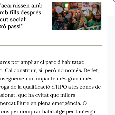
'acarnissen amb
mb fills després
cut social:
xò passi"
res per ampliar el parc d'habitatge
at. Cal construir, sí, però no només. De fet,
onsegueixen un impacte més gran i més
roga de la qualificació d'HPO a les zones de
sionat, que ha evitat que milers
 mercat lliure en plena emergència. O
lions per comprar habitatge per tanteig i