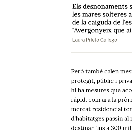
Els desnonaments s
les mares solteres a
de la caiguda de l'es
"Avergonyeix que ai
Laura Prieto Gallego
Però també calen mesu
protegit, públic i priv
hi ha mesures que ac
ràpid, com ara la pròr
mercat residencial ten
d'habitatges passin al
destinar fins a 300 mi