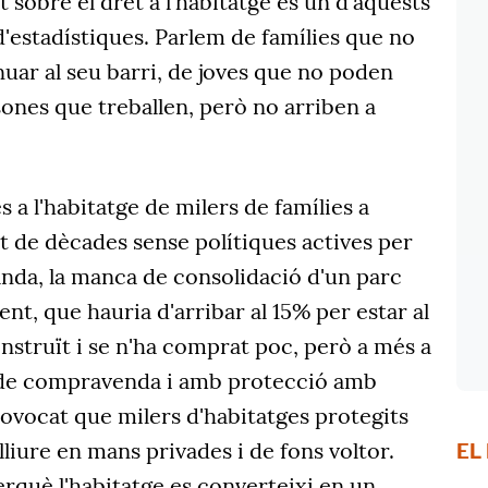
at sobre el dret a l'habitatge és un d'aquests
estadístiques. Parlem de famílies que no
uar al seu barri, de joves que no poden
ones que treballen, però no arriben a
 a l'habitatge de milers de famílies a
at de dècades sense polítiques actives per
anda, la manca de consolidació d'un parc
ient, que hauria d'arribar al 15% per estar al
onstruït i se n'ha comprat poc, però a més a
t de compravenda i amb protecció amb
rovocat que milers d'habitatges protegits
lliure en mans privades i de fons voltor.
EL
perquè l'habitatge es converteixi en un