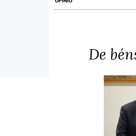
OPINIÓ
De bén