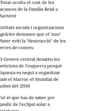
'Estat oculta el cost de les
acances de la Família Reial a
arivent
Entitats socials i organitzacions
agràries demanen que el 'nou'
Plater eviti la "destrucció" de les
terres de conreu
El Govern central desatén les
peticions de l'esquerra perquè
Espanya es negui a organitzar
amb el Marroc el Mundial de
futbol del 2030
Tot el que has de saber per
gaudir de l'eclipsi solar a
Catalunya