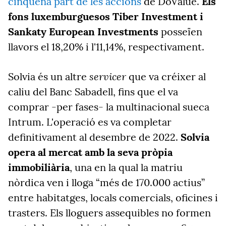
cinquena part de les accions
de DoValue.
Els
fons luxemburguesos Tiber Investment i
Sankaty European Investments
posseïen
llavors el 18,20% i l'11,14%, respectivament.
servicer
Solvia és un altre
que va créixer al
caliu del Banc Sabadell, fins que el va
comprar -per fases- la multinacional sueca
Intrum. L'operació es va completar
definitivament al desembre de 2022.
Solvia
opera al mercat amb la seva pròpia
immobiliària
, una en la qual la matriu
nòrdica ven i lloga “més de 170.000 actius”
entre habitatges, locals comercials, oficines i
trasters. Els lloguers assequibles no formen