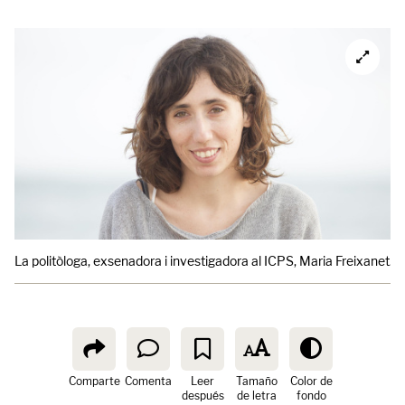
La politòloga, exsenadora i investigadora al ICPS, Maria Freixanet.
C
Comparte
Comenta
Leer
Tamaño
Color de
después
de letra
fondo