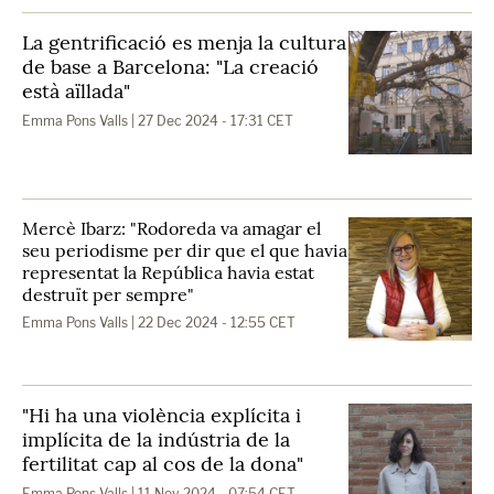
La gentrificació es menja la cultura
de base a Barcelona: "La creació
està aïllada"
Emma Pons Valls
| 27 Dec 2024 - 17:31 CET
Mercè Ibarz: "Rodoreda va amagar el
seu periodisme per dir que el que havia
representat la República havia estat
destruït per sempre"
Emma Pons Valls
| 22 Dec 2024 - 12:55 CET
"Hi ha una violència explícita i
implícita de la indústria de la
fertilitat cap al cos de la dona"
Emma Pons Valls
| 11 Nov 2024 - 07:54 CET