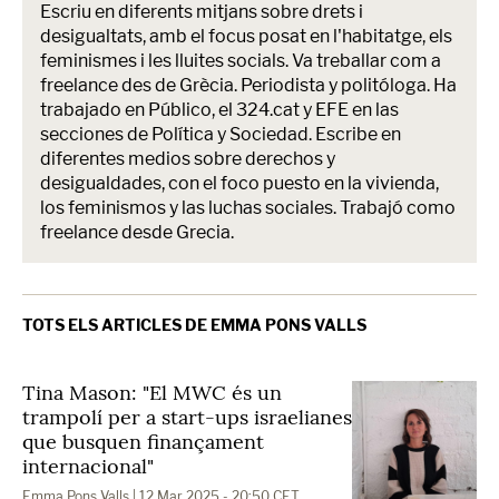
Escriu en diferents mitjans sobre drets i
desigualtats, amb el focus posat en l'habitatge, els
feminismes i les lluites socials. Va treballar com a
freelance des de Grècia. Periodista y politóloga. Ha
trabajado en Público, el 324.cat y EFE en las
secciones de Política y Sociedad. Escribe en
diferentes medios sobre derechos y
desigualdades, con el foco puesto en la vivienda,
los feminismos y las luchas sociales. Trabajó como
freelance desde Grecia.
TOTS ELS ARTICLES DE EMMA PONS VALLS
Tina Mason: "El MWC és un
trampolí per a start-ups israelianes
que busquen finançament
internacional"
Emma Pons Valls
| 12 Mar 2025 - 20:50 CET