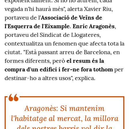
exponencialment. Si no ho aturem, cada
vegada n'hi haurà més", alerta Xavier Riu,
portaveu de l'
Associació de Veïns de
l'Esquerra de l'Eixample
.
Enric Aragonès
,
portaveu del Sindicat de Llogateres,
contextualitza un fenomen que afecta tota la
ciutat. "Està passant arreu de Barcelona, en
formes diferents, però
el resum és la
compra d'un edifici i fer-ne fora tothom
per
destinar-ho a altres usos", explica.
Aragonès: Si mantenim
l'habitatge al mercat, la millora
dels nostres barris vol dir la