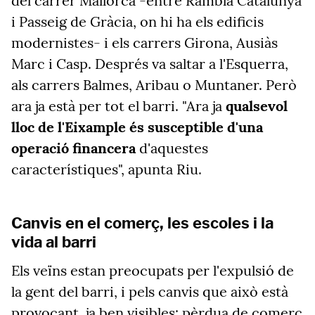
del carrer Mallorca -entre Rambla Catalunya
i Passeig de Gràcia, on hi ha els edificis
modernistes- i els carrers Girona, Ausiàs
Marc i Casp. Després va saltar a l'Esquerra,
als carrers Balmes, Aribau o Muntaner. Però
ara ja està per tot el barri. "Ara ja
qualsevol
lloc de l'Eixample és susceptible d'una
operació financera
d'aquestes
característiques", apunta Riu.
Canvis en el comerç, les escoles i la
vida al barri
Els veïns estan preocupats per l'expulsió de
la gent del barri, i pels canvis que això està
provocant, ja ben visibles: pèrdua de comerç