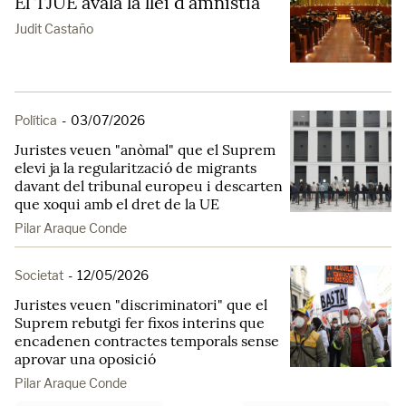
El TJUE avala la llei d'amnistia
Judit Castaño
Política
-
03/07/2026
Juristes veuen "anòmal" que el Suprem
elevi ja la regularització de migrants
davant del tribunal europeu i descarten
que xoqui amb el dret de la UE
Pilar Araque Conde
Societat
-
12/05/2026
Juristes veuen "discriminatori" que el
Suprem rebutgi fer fixos interins que
encadenen contractes temporals sense
aprovar una oposició
Pilar Araque Conde