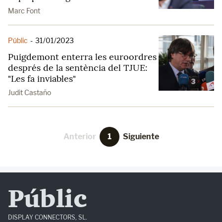
Marc Font
Públic
-
31/01/2023
Puigdemont enterra les euroordres
després de la sentència del TJUE:
"Les fa inviables"
Judit Castaño
Anterior
1
Siguiente
Públic
DISPLAY CONNECTORS, SL.