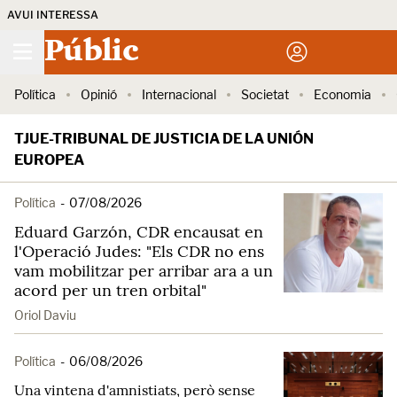
AVUI INTERESSA
Públic
Política
Opinió
Internacional
Societat
Economia
TJUE-TRIBUNAL DE JUSTICIA DE LA UNIÓN
EUROPEA
Política
-
07/08/2026
Eduard Garzón, CDR encausat en
l'Operació Judes: "Els CDR no ens
vam mobilitzar per arribar ara a un
acord per un tren orbital"
Oriol Daviu
Política
-
06/08/2026
Una vintena d'amnistiats, però sense