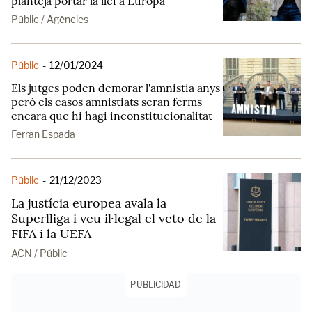
planteja portar la llei a Europa
Públic / Agències
Públic
-
12/01/2024
Els jutges poden demorar l'amnistia anys
però els casos amnistiats seran ferms
encara que hi hagi inconstitucionalitat
Ferran Espada
Públic
-
21/12/2023
La justícia europea avala la
Superlliga i veu il·legal el veto de la
FIFA i la UEFA
ACN / Públic
PUBLICIDAD