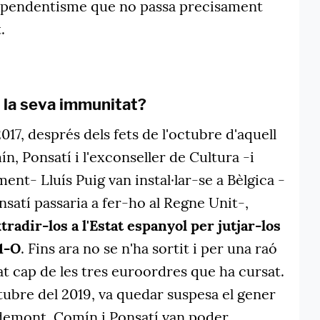
dependentisme que no passa precisament
.
 la seva immunitat?
017, després dels fets de l'octubre d'aquell
, Ponsatí i l'exconseller de Cultura -i
ment- Lluís Puig van instal·lar-se a Bèlgica -
nsatí passaria a fer-ho al Regne Unit-,
tradir-los a l'Estat espanyol per jutjar-los
'1-O
. Fins ara no se n'ha sortit i per una raó
tat cap de les tres euroordres que ha cursat.
tubre del 2019, va quedar suspesa el gener
demont, Comín i Ponsatí van poder