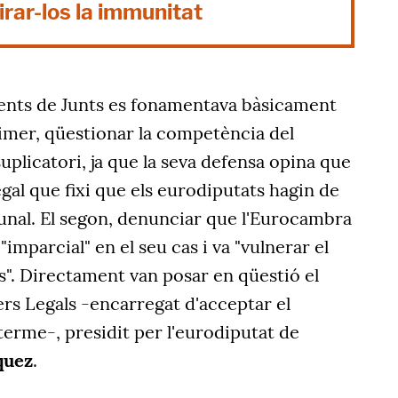
irar-los la immunitat
ents de Junts es fonamentava bàsicament
rimer, qüestionar la competència del
uplicatori, ja que la seva defensa opina que
egal que fixi que els eurodiputats hagin de
ribunal. El segon, denunciar que l'Eurocambra
imparcial" en el seu cas i va "vulnerar el
ts". Directament van posar en qüestió el
rs Legals -encarregat d'acceptar el
terme-, presidit per l'eurodiputat de
quez
.