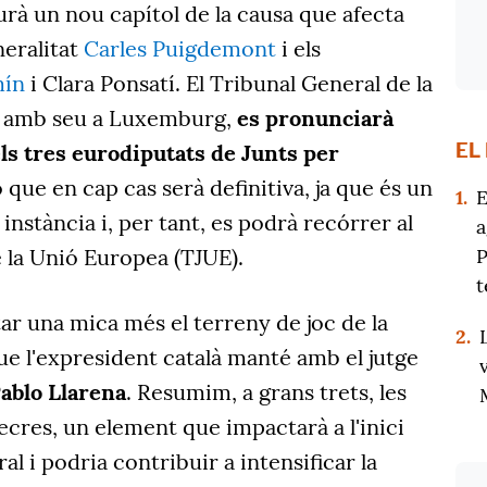
urà un nou capítol de la causa que afecta
neralitat
Carles Puigdemont
i els
mín
i Clara Ponsatí. El Tribunal General de la
, amb seu a Luxemburg,
es pronunciarà
EL
ls tres eurodiputats de Junts per
ó que en cap cas serà definitiva, ja que és un
1.
E
nstància i, per tant, es podrà recórrer al
a
P
e la Unió Europea (TJUE).
t
tar una mica més el terreny de joc de la
2.
 que l'expresident català manté amb el jutge
ablo Llarena
. Resumim, a grans trets, les
mecres, un element que impactarà a l'inici
l i podria contribuir a intensificar la