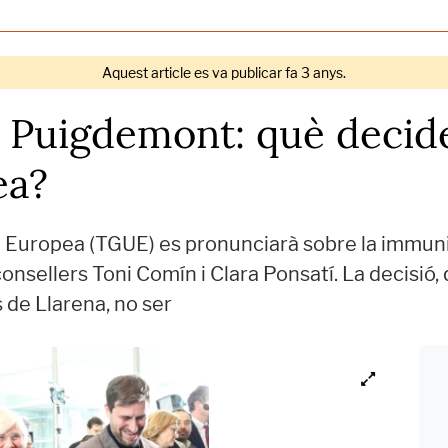
Aquest article es va publicar fa 3 anys.
a Puigdemont: què decid
ea?
ió Europea (TGUE) es pronunciarà sobre la immun
consellers Toni Comín i Clara Ponsatí. La decisió
 de Llarena, no ser