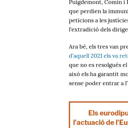
Puigdemont, Comín i P
que perdien la immunit
peticions a les justíc
l'extradició dels diri
Ara bé, els tres van p
d'aquell 2021 els va r
que no es resolgués el 
això els ha garantit mo
sense poder entrar a l'
Els eurodip
l'actuació de l'E