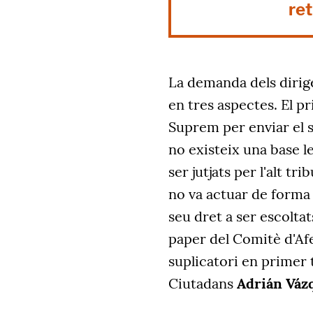
ret
La demanda dels dirig
en tres aspectes. El p
Suprem per enviar el s
no existeix una base l
ser jutjats per l'alt t
no va actuar de forma "
seu dret a ser escolta
paper del Comitè d'Afe
suplicatori en primer 
Ciutadans
Adrián Váz