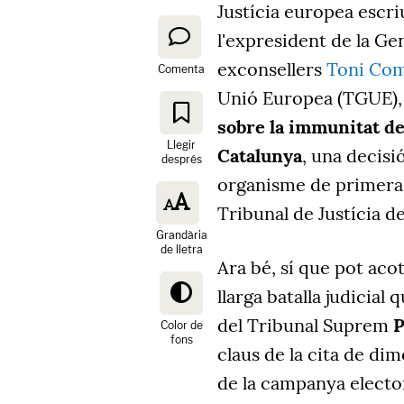
Justícia europea escri
l'expresident de la Ge
exconsellers
Toni Co
Comenta
Unió Europea (TGUE)
sobre la immunitat de
Llegir
Catalunya
, una decisi
després
organisme de primera i
Tribunal de Justícia d
Grandària
de lletra
Ara bé, sí que pot aco
llarga batalla judicial
del Tribunal Suprem
P
Color de
fons
claus de la cita de di
de la campanya electora