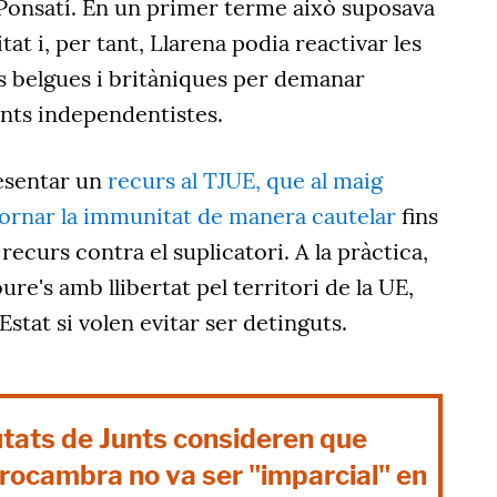
onsatí. En un primer terme això suposava
at i, per tant, Llarena podia reactivar les
ies belgues i britàniques per demanar
gents independentistes.
resentar un
recurs al TJUE, que al maig
etornar la immunitat de manera cautelar
fins
recurs contra el suplicatori. A la pràctica,
ure's amb llibertat pel territori de la UE,
Estat si volen evitar ser detinguts.
utats de Junts consideren que
urocambra no va ser "imparcial" en