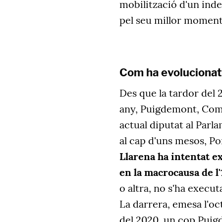
mobilització d'un in
pel seu millor moment
Com ha evolucionat
Des que la tardor del 2
any, Puigdemont, Comín
actual diputat al Parla
al cap d'uns mesos, Po
Llarena ha intentat ex
en la macrocausa de l
o altra, no s'ha execu
La darrera, emesa l'oc
del 2020, un cop Puig