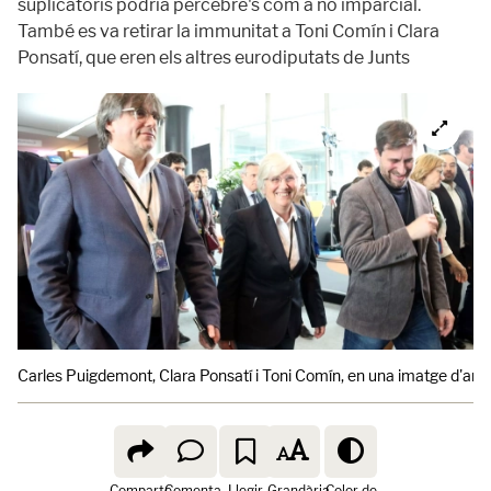
suplicatoris podria percebre's com a no imparcial.
També es va retirar la immunitat a Toni Comín i Clara
Ponsatí, que eren els altres eurodiputats de Junts
Carles Puigdemont, Clara Ponsatí i Toni Comín, en una imatge d'arx
Comparte
Comenta
Llegir
Grandària
Color de