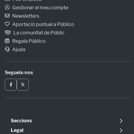
Gestionar el meu compte
Newsletters
Aportació puntual a Público
La comunitat de Públic
Regala Público
Ajuda
Segueix-nos
Seccions
Política
Legal