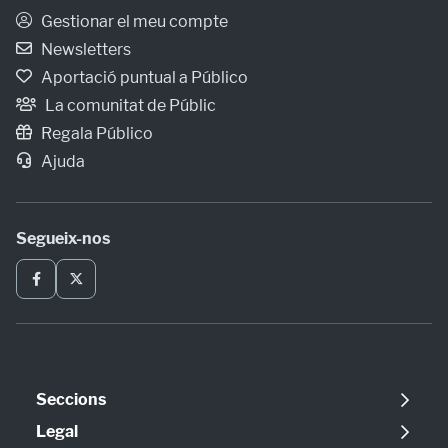
Gestionar el meu compte
Newsletters
Aportació puntual a Público
La comunitat de Públic
Regala Público
Ajuda
Segueix-nos
Seccions
Política
Legal