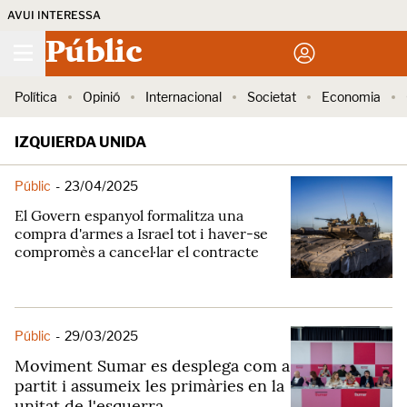
AVUI INTERESSA
Públic
Política
Opinió
Internacional
Societat
Economia
IZQUIERDA UNIDA
Públic
-
23/04/2025
El Govern espanyol formalitza una
compra d'armes a Israel tot i haver-se
compromès a cancel·lar el contracte
Públic
-
29/03/2025
Moviment Sumar es desplega com a
partit i assumeix les primàries en la
unitat de l'esquerra