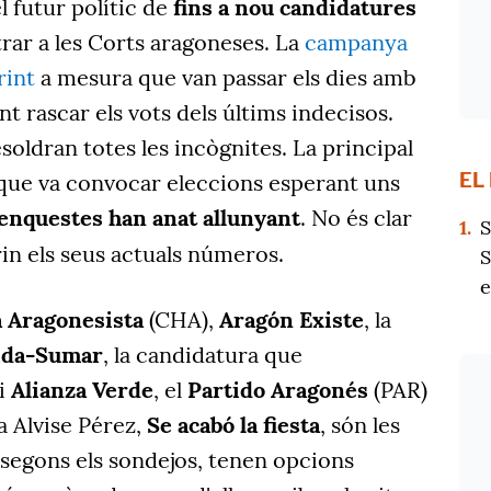
l futur polític de
fins a nou candidatures
trar a les Corts aragoneses. La
campanya
rint
a mesura que van passar els dies amb
ant rascar els vots dels últims indecisos.
soldran totes les incògnites. La principal
EL
 que va convocar eleccions esperant uns
enquestes han anat allunyant
. No és clar
1.
S
in els seus actuals números.
S
e
 Aragonesista
(CHA),
Aragón Existe
, la
ida-Sumar
, la candidatura que
i
Alianza Verde
, el
Partido Aragonés
(PAR)
a Alvise Pérez,
Se acabó la fiesta
, són les
 segons els sondejos, tenen opcions