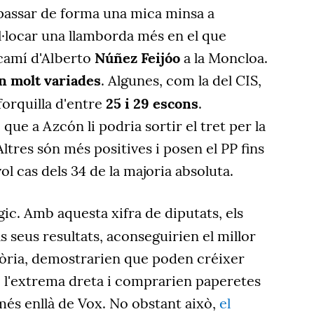
assar de forma una mica minsa a
locar una llamborda més en el que
 camí d'Alberto
Núñez Feijóo
a la Moncloa.
n molt variades
. Algunes, com la del CIS,
orquilla d'entre
25 i 29 escons
.
 que a Azcón li podria sortir el tret per la
Altres són més positives i posen el PP fins
vol cas dels 34 de la majoria absoluta.
ic. Amb aquesta xifra de diputats, els
s seus resultats, aconseguirien el millor
stòria, demostrarien que poden créixer
e l'extrema dreta i comprarien paperetes
més enllà de Vox. No obstant això,
el