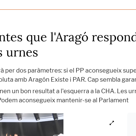
ntes que l'Aragó respon
s urnes
à per dos paràmetres: si el PP aconsegueix super
luta amb Aragón Existe i PAR. Cap sembla garan
n un bon resultat a l'esquerra a la CHA. Les urn
i Podem aconsegueix mantenir-se al Parlament