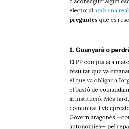
d'aconseguir algun escó
electoral
amb una reali
preguntes
que es reso
1. Guanyarà o perdr
El PP compta ara mate
resultat que va emana
el que va obligar a Jo
el bastó de comandamen
la institució. Més tard
comunitat i vicepreside
Govern aragonès —com v
autonomies— pel rep