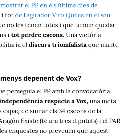
ostrat el PP en els últims dies de
 i tot
de l'agitador Vito Quiles en el seu
ue no les tenen totes i que temen quedar-
ins i
tot perdre escons
. Una victòria
ilitaria el
discurs triomfalista
que manté
o menys depenent de Vox?
que perseguia el PP amb la convocatòria
independència respecte a Vox,
una meta
s capaç de sumar els 34 escons de la
ragón Existe (té ara tres diputats) i el PAR
e les enquestes no preveuen que aquest