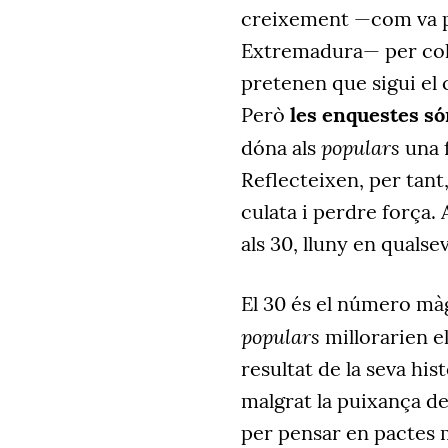
creixement —com va p
Extremadura— per col·
pretenen que sigui el
Però
les enquestes só
populars
dóna als
una f
Reflecteixen, per tant,
culata i perdre força. 
als 30, lluny en qualse
El 30 és el número màg
populars
millorarien el
resultat de la seva hi
malgrat la puixança d
per pensar en pactes 