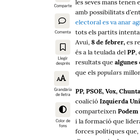
les seves mans tenen e
Comparte
amb possibilitats d'en
electoral es va anar ag
tots els partits intent
Comenta
Avui,
8 de febrer,
es re
és a la teulada del
PP
,
Llegir
resultats que
algunes 
després
populars
que els
millor
Grandària
PP,
PSOE,
Vox,
Chunta
de lletra
coalició
Izquierda Un
comparteixen
Podem
i la formació que lider
Color de
fons
forces polítiques que,