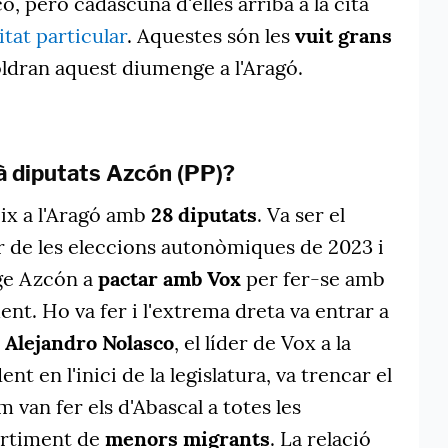
, però cadascuna d'elles arriba a la cita
tat particular
. Aquestes són les
vuit grans
ldran aquest diumenge a l'Aragó.
à diputats Azcón (PP)?
ix a l'Aragó amb
28 diputats
. Va ser el
r de les eleccions autonòmiques de 2023 i
rge Azcón a
pactar amb Vox
per fer-se amb
t. Ho va fer i l'extrema dreta va entrar a
,
Alejandro Nolasco
, el líder de Vox a la
nt en l'inici de la legislatura, va trencar el
an fer els d'Abascal a totes les
artiment de
menors migrants
. La relació