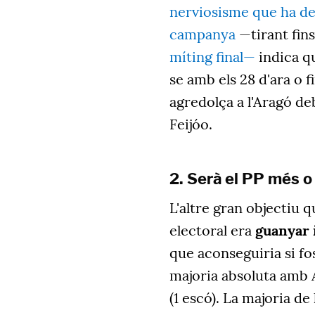
nerviosisme que ha dem
campanya
—tirant fins
míting final—
indica q
se amb els 28 d'ara o f
agredolça a l'Aragó deb
Feijóo.
2. Serà el PP més 
L'altre gran objectiu 
electoral era
guanyar 
que aconseguiria si fo
majoria absoluta amb A
(1 escó). La majoria d