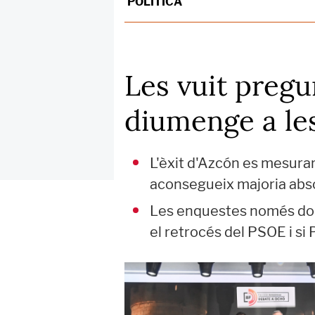
POLÍTICA
Les vuit pregu
diumenge a le
L'èxit d'Azcón es mesurar
aconsegueix majoria abso
Les enquestes només done
el retrocés del PSOE i s