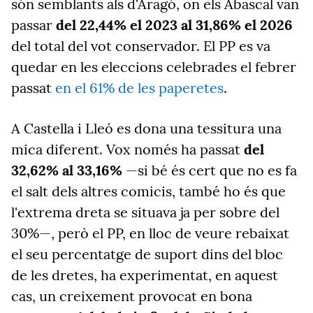
són semblants als d'Aragó, on els Abascal van
passar
del 22,44% el 2023 al 31,86% el 2026
del total del vot conservador. El PP es va
quedar en les eleccions celebrades el febrer
passat
en el 61% de les paperetes
.
A Castella i Lleó es dona una tessitura una
mica diferent. Vox només ha passat
del
32,62% al 33,16%
—si bé és cert que no es fa
el salt dels altres comicis, també ho és que
l'extrema dreta se situava ja per sobre del
30%—, però el PP, en lloc de veure rebaixat
el seu percentatge de suport dins del bloc
de les dretes, ha experimentat, en aquest
cas, un creixement provocat en bona