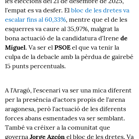
les eleccions del 21 de desembre de 2025,
l'empat es va desfer. El
bloc de les dretes va
escalar fins al 60,33%
, mentre que el de les
esquerres va caure al 35,97%, malgrat la
bona actuació de la candidatura d'Irene
de
Miguel
. Va ser el
PSOE
el que va tenir la
culpa de la debacle amb la pèrdua de gairebé
15 punts percentuals.
A l'Aragó, l'escenari va ser una mica diferent
per la presència d'actors propis de l'arena
aragonesa, però l'actuació de les diferents
forces abans esmentades va ser semblant.
També va créixer a la comunitat que
governa
Jorge Azcón
el bloc de les dretes. Va