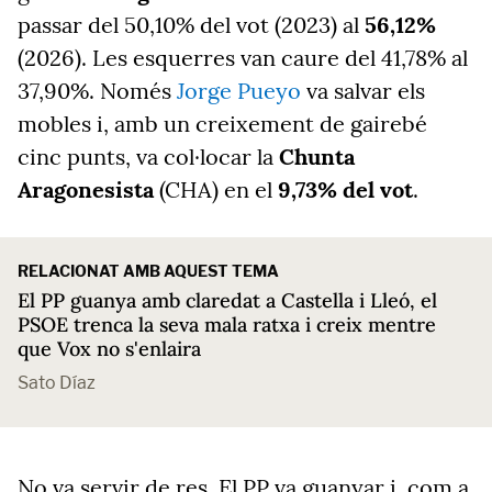
passar del 50,10% del vot (2023) al
56,12%
(2026). Les esquerres van caure del 41,78% al
37,90%. Només
Jorge Pueyo
va salvar els
mobles i, amb un creixement de gairebé
cinc punts, va col·locar la
Chunta
Aragonesista
(CHA) en el
9,73% del vot
.
RELACIONAT AMB AQUEST TEMA
El PP guanya amb claredat a Castella i Lleó, el
PSOE trenca la seva mala ratxa i creix mentre
que Vox no s'enlaira
Sato Díaz
No va servir de res. El PP va guanyar i, com a