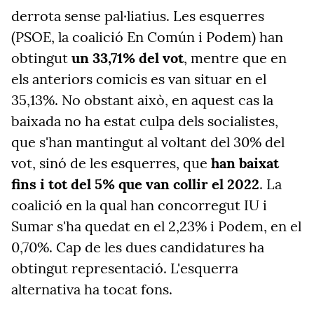
derrota sense pal·liatius. Les esquerres
(PSOE, la coalició En Común i Podem) han
obtingut
un 33,71% del vot
, mentre que en
els anteriors comicis es van situar en el
35,13%. No obstant això, en aquest cas la
baixada no ha estat culpa dels socialistes,
que s'han mantingut al voltant del 30% del
vot, sinó de les esquerres, que
han baixat
fins i tot del 5% que van collir el 2022
. La
coalició en la qual han concorregut IU i
Sumar s'ha quedat en el 2,23% i Podem, en el
0,70%. Cap de les dues candidatures ha
obtingut representació. L'esquerra
alternativa ha tocat fons.