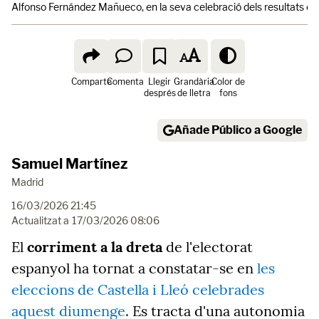
Alfonso Fernández Mañueco, en la seva celebració dels resultats el
Comparte
Comenta
Llegir
Grandària
Color de
després
de lletra
fons
Añade Público a Google
Samuel Martínez
Madrid
16/03/2026 21:45
Actualitzat a
17/03/2026 08:06
El
corriment a la dreta
de l'electorat
espanyol ha tornat a constatar-se en
les
eleccions de Castella i Lleó celebrades
aquest diumenge
. Es tracta d'una autonomia