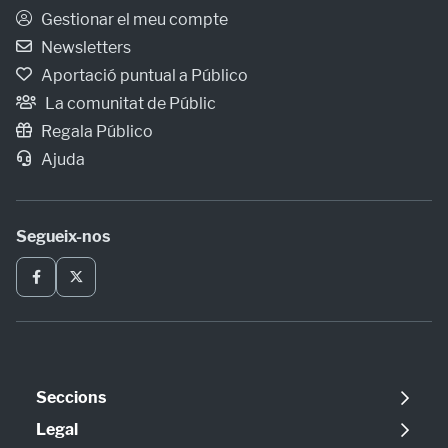
Gestionar el meu compte
Newsletters
Aportació puntual a Público
La comunitat de Públic
Regala Público
Ajuda
Segueix-nos
Seccions
Política
Legal