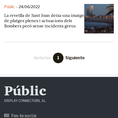
Públic
-
24/06/2022
La revetlla de Sant Joan deixa una imatge
de platges plenes i actuacions dels
Bombers però sense incidents greus
Anterior
1
Siguiente
Públic
DISPLAY CONNECTORS, SL.
Fes-te soci/a