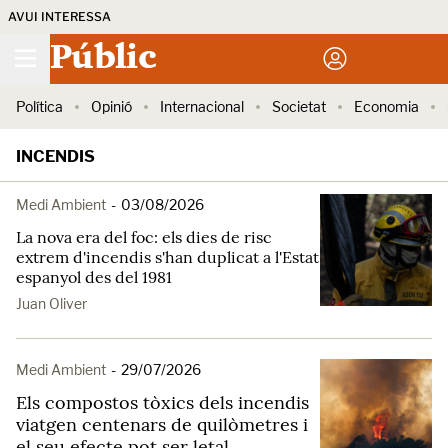
AVUI INTERESSA
Públic
Política
Opinió
Internacional
Societat
Economia
INCENDIS
Medi Ambient
-
03/08/2026
La nova era del foc: els dies de risc
extrem d'incendis s'han duplicat a l'Estat
espanyol des del 1981
Juan Oliver
Medi Ambient
-
29/07/2026
Els compostos tòxics dels incendis
viatgen centenars de quilòmetres i
el seu efecte pot ser letal