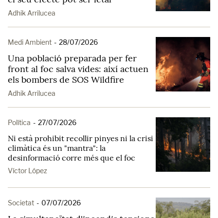
Adhik Arrilucea
Medi Ambient
-
28/07/2026
Una població preparada per fer
front al foc salva vides: així actuen
els bombers de SOS Wildfire
Adhik Arrilucea
Política
-
27/07/2026
Ni està prohibit recollir pinyes ni la crisi
climàtica és un "mantra": la
desinformació corre més que el foc
Víctor López
Societat
-
07/07/2026