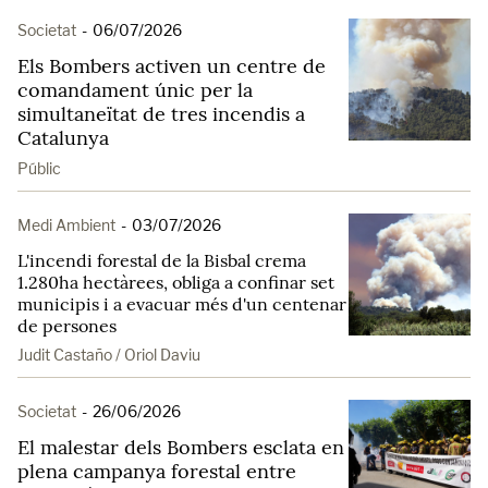
Societat
-
06/07/2026
Els Bombers activen un centre de
comandament únic per la
simultaneïtat de tres incendis a
Catalunya
Públic
Medi Ambient
-
03/07/2026
L'incendi forestal de la Bisbal crema
1.280ha hectàrees, obliga a confinar set
municipis i a evacuar més d'un centenar
de persones
Judit Castaño / Oriol Daviu
Societat
-
26/06/2026
El malestar dels Bombers esclata en
plena campanya forestal entre