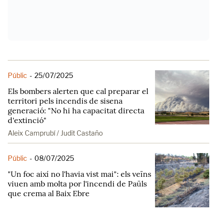
Públic
-
25/07/2025
Els bombers alerten que cal preparar el
territori pels incendis de sisena
generació: "No hi ha capacitat directa
d'extinció"
Aleix Camprubí / Judit Castaño
Públic
-
08/07/2025
"Un foc així no l'havia vist mai": els veïns
viuen amb molta por l'incendi de Paüls
que crema al Baix Ebre