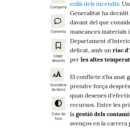
enllà dels incendis.
Una
Comparte
Generalitat ha decidi
davant del que conside
mancances materials i
Comenta
Departament d'Interio
delicat, amb un
risc d
Llegir
per
les altes tempera
després
El conflicte s'ha anat 
prendre força després
Grandària
de lletra
quan desenes d'efectiu
recursos. Entre les pri
la
gestió dels contami
Color de
fons
avenços en la carrera 