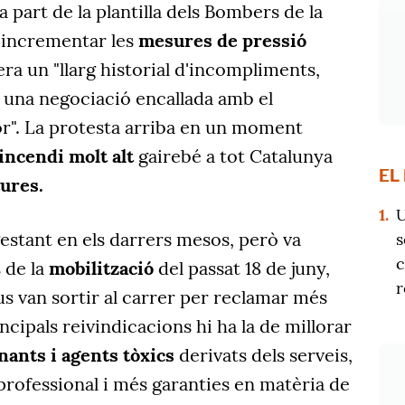
 part de la plantilla dels Bombers de la
t incrementar les
mesures de pressió
ra un "llarg historial d'incompliments,
 una negociació encallada amb el
r". La protesta arriba en un moment
'incendi molt alt
gairebé a tot Catalunya
EL
tures.
1.
U
gestant en els darrers mesos, però va
s
c
 de la
mobilització
del passat 18 de juny,
r
s van sortir al carrer per reclamar més
ncipals reivindicacions hi ha la de millorar
nants i agents tòxics
derivats dels serveis,
professional i més garanties en matèria de