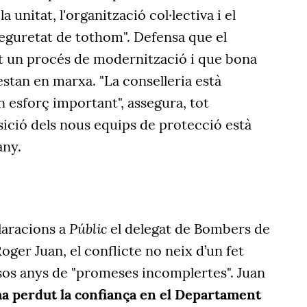
 unitat, l'organització col·lectiva i el
seguretat de tothom". Defensa que el
t un procés de modernització i que bona
 estan en marxa. "La conselleria està
un esforç important", assegura, tot
sició dels nous equips de protecció està
any.
Públic
laracions a
el delegat de Bombers de
oger Juan, el conflicte no neix d’un fet
rsos anys de "promeses incomplertes". Juan
 ha perdut la confiança en el Departament