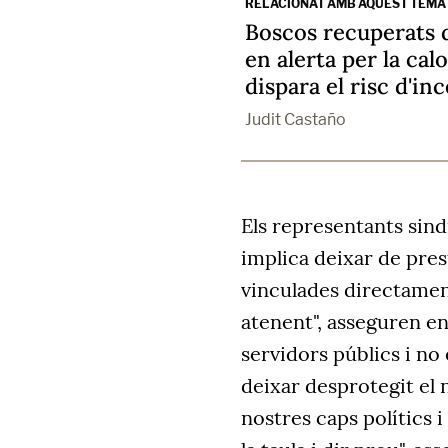
RELACIONAT AMB AQUEST TEMA
Boscos recuperats 
en alerta per la cal
dispara el risc d'in
Judit Castaño
Els representants sindi
implica deixar de prest
vinculades directamen
atenent", asseguren e
servidors públics i no
deixar desprotegit el n
nostres caps polítics 