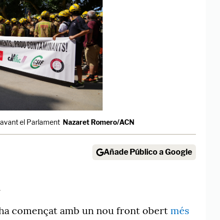
davant el Parlament
Nazaret Romero/ACN
Añade Público a Google
1
ha començat amb un nou front obert
més