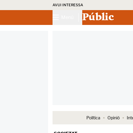
AVUI INTERESSA
Públic
Menú
Política
Opinió
Int