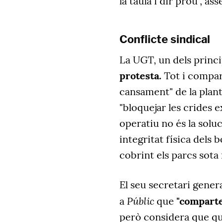
la taula i dir prou", as
Conflicte sindical
La UGT, un dels princip
protesta.
Tot i compart
cansament" de la plant
"bloquejar les crides
operatiu no és la soluci
integritat física dels
cobrint els parcs sota
El seu secretari genera
Públic
a
que
"comparte
però considera que qua