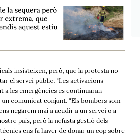
de la sequera però
or extrema, que
cendis aquest estiu
cals insisteixen, però, que la protesta no
ar el servei públic. "Les activacions
t a les emergències es continuaran
n un comunicat conjunt. "Els bombers som
 ens negarem mai a acudir a un servei o a
ostre país, però la nefasta gestió dels
i tècnics ens fa haver de donar un cop sobre