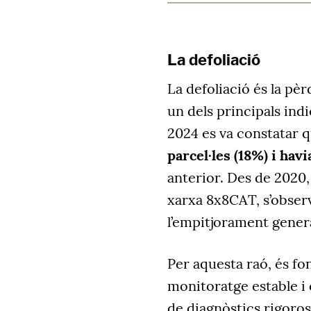
La defoliació
La defoliació és la pèr
un dels principals indi
2024 es va constatar 
parcel·les (18%) i hav
anterior. Des de 2020,
xarxa 8x8CAT, s’obser
l’empitjorament genera
Per aquesta raó, és f
monitoratge estable i
de diagnòstics rigoroso