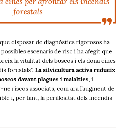
a eines per afrontar els incendis
forestals
 que disposar de diagnòstics rigorosos ha
possibles escenaris de risc i ha afegit que
oreix la vitalitat dels boscos i els dona eines
is forestals".
La silvicultura activa redueix
 boscos davant plagues i malalties
, i
-ne riscos associats, com ara l’augment de
le i, per tant, la perillositat dels incendis