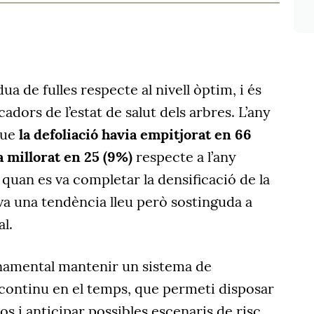
dua de fulles respecte al nivell òptim, i és
cadors de l’estat de salut dels arbres. L’any
que
la defoliació havia empitjorat en 66
ia millorat en 25 (9%)
respecte a l’any
 quan es va completar la densificació de la
va una tendència lleu però sostinguda a
l.
onamental mantenir un sistema de
 continu en el temps, que permeti disposar
s i anticipar possibles escenaris de risc.