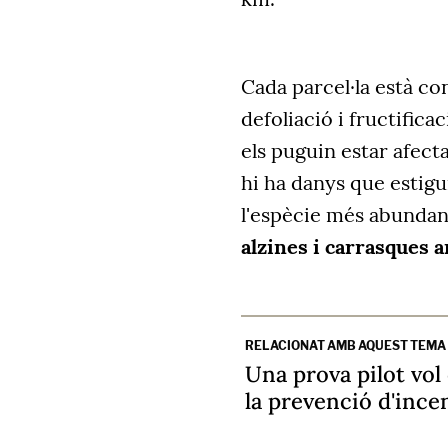
Cada parcel·la està co
defoliació i fructifica
els puguin estar afect
hi ha danys que estigui
l'espècie més abundan
alzines i carrasques 
RELACIONAT AMB AQUEST TEMA
Una prova pilot vol 
la prevenció d'incen