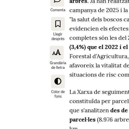
arbres
. Ja han realitza
campanya de 2025 i la
Comenta
"la salut dels boscos c
evidencien els efectes
Llegir
completes són les del
després
(3,4%) que el 2022 i e
Forestal d'Agricultura
Grandària
afavoreix la vitalitat 
de lletra
situacions de risc com
La Xarxa de seguiment
Color de
fons
constituïda per parcel·
que s'analitzen
des de 
parcel·les
(8.976 arbre
km.