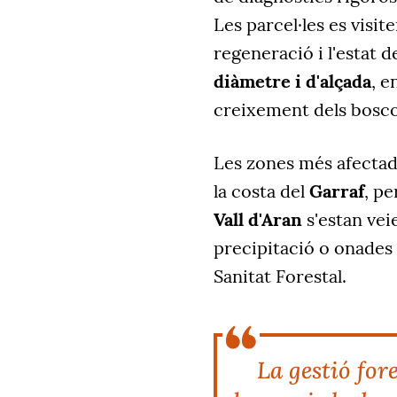
Les parcel·les es visite
regeneració i l'estat d
diàmetre i d'alçada
, e
creixement dels bosco
Les zones més afecta
la costa del
Garraf
, p
Vall d'Aran
s'estan vei
precipitació o onades d
Sanitat Forestal.
La gestió fore