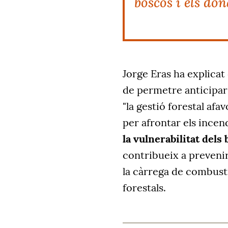
boscos i els don
Jorge Eras ha explicat
de permetre anticipar 
"la gestió forestal afav
per afrontar els incend
la vulnerabilitat dels
contribueix a prevenir
la càrrega de combustib
forestals.