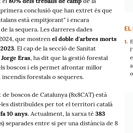
t el
80% dels treballs de camp
de la
 primera conclusió que han extret és que
atalans està empitjorant" i encara
EL
 de la sequera. Les darreres dades
 2024, que mostren
el doble d'arbres morts
1.
E
l 2023
. El cap de la secció de Sanitat
l
e
,
Jorge Eras
, ha dit que la gestió forestal
a
dels boscos i els permet afrontar millor
o
 incendis forestals o sequeres.
 de boscos de Catalunya (8x8CAT) està
les distribuïdes per tot el territori català
fa 10 anys
. Actualment, la xarxa té
383
s) separades entre si per una distància de 8