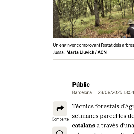
Un enginyer comprovant l'estat dels arbres 
Jussà.
Marta Lluvich / ACN
Públic
Barcelona
-
23/08/2025 13:5
Tècnics forestals d'Agr
setmanes parcel·les de
Comparte
catalans
a través d’un