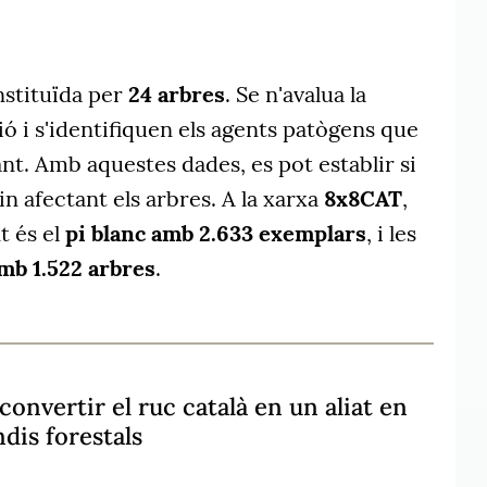
nstituïda per
24 arbres
. Se n'avalua la
ció i s'identifiquen els agents patògens que
ant. Amb aquestes dades, es pot establir si
n afectant els arbres. A la xarxa
8x8CAT
,
t és el
pi blanc amb 2.633 exemplars
, i les
amb 1.522 arbres
.
convertir el ruc català en un aliat en
dis forestals