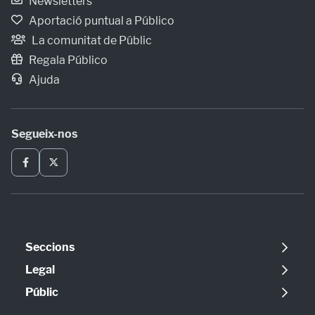
Newsletters
Aportació puntual a Público
La comunitat de Públic
Regala Público
Ajuda
Segueix-nos
Seccions
Política
Legal
Opinió
Avís legal
Públic
Internacional
Política de cookies
Qui som