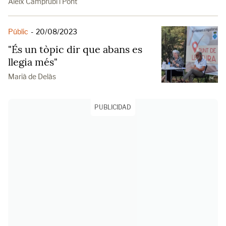
Aleix Camprubí i Pont
Públic
-
20/08/2023
"És un tòpic dir que abans es
llegia més"
Marià de Delàs
PUBLICIDAD