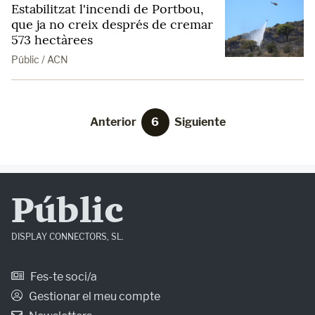
Estabilitzat l'incendi de Portbou,
que ja no creix després de cremar
573 hectàrees
Públic / ACN
Anterior
6
Siguiente
Públic
DISPLAY CONNECTORS, SL.
Fes-te soci/a
Gestionar el meu compte