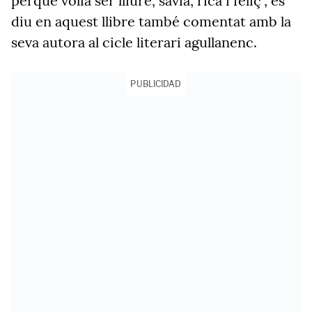
perquè volia ser lliure, sàvia, rica i feliç", es
diu en aquest llibre també comentat amb la
seva autora al cicle literari agullanenc.
PUBLICIDAD