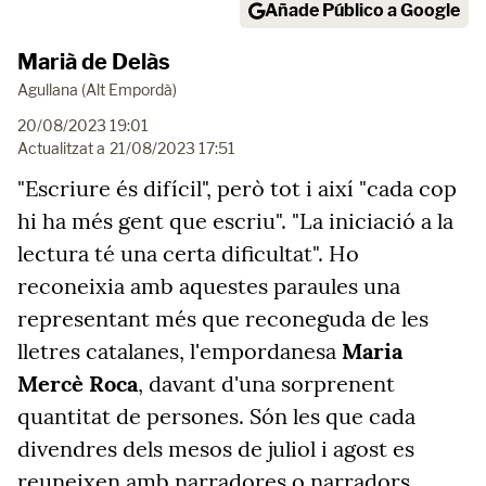
Añade Público a Google
Marià de Delàs
Agullana (Alt Empordà)
20/08/2023 19:01
Actualitzat a
21/08/2023 17:51
"Escriure és difícil", però tot i així "cada cop
hi ha més gent que escriu". "La iniciació a la
lectura té una certa dificultat". Ho
reconeixia amb aquestes paraules una
representant més que reconeguda de les
lletres catalanes, l'empordanesa
Maria
Mercè Roca
, davant d'una sorprenent
quantitat de persones. Són les que cada
divendres dels mesos de juliol i agost es
reuneixen amb narradores o narradors