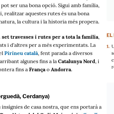
à pot ser una bona opció. Sigui amb família,
i, realitzar aquestes rutes és una bona
atura, la cultura i la historia més propera.
EL
m
set travesses i rutes per a tota la família
,
ats i d'altres per a més experimentats. La
1.
U
el
Pirineu català
, fent parada a diversos
s
c
 arribant algunes fins a la
Catalunya Nord
, i
r
ontera fins a
França
o
Andorra
.
erguedà, Cerdanya)
s insígnies de casa nostra, que ens portarà a