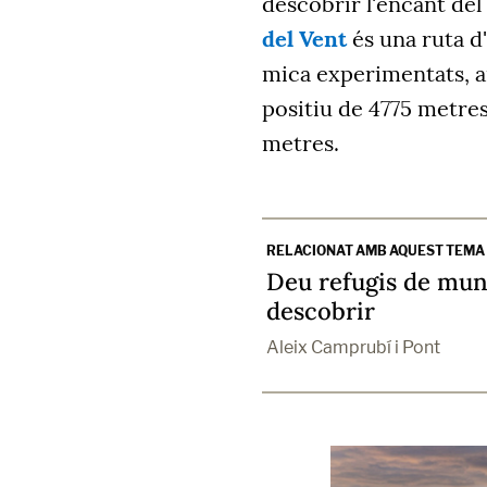
descobrir l'encant del
del Vent
és una ruta d
mica experimentats, a
positiu de 4775 metre
metres.
RELACIONAT AMB AQUEST TEMA
Deu refugis de mun
descobrir
Aleix Camprubí i Pont