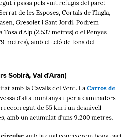
gut i passa pels vuit refugis del parc:
Serrat de les Esposes, Cortals de l'Ingla,
tasen, Gresolet i Sant Jordi. Podrem
a Tosa d'Alp (2.537 metres) o el Penyes
79 metres), amb el teló de fons del
rs Sobirà, Val d'Aran)
tat amb la Cavalls del Vent. La
Carros de
vessa d'alta muntanya i per a caminadors
 recorregut de 55 km i un desnivell
es, amb un acumulat d'uns 9.200 metres.
 circular
amb la qual coneixerem bona part