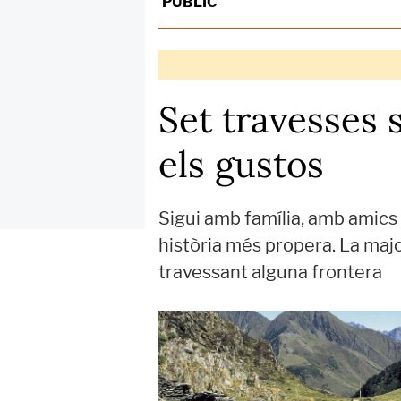
PÚBLIC
Set travesses 
els gustos
Sigui amb família, amb amics o
història més propera. La major
travessant alguna frontera