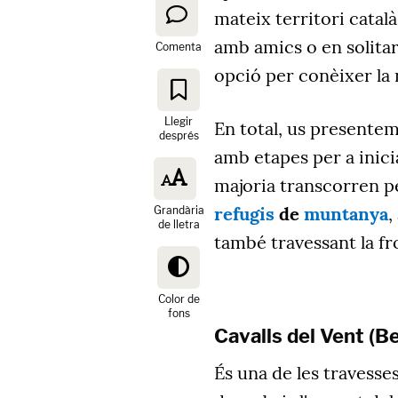
mateix territori catal
amb amics o en solitar
Comenta
opció per conèixer la n
Llegir
En total, us presente
després
amb etapes per a inici
majoria transcorren p
refugis
de
muntanya
,
Grandària
de lletra
també travessant la fr
Color de
fons
Cavalls del Vent (B
És una de les travesse