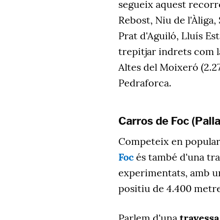
segueix
aquest recorre
Rebost, Niu de l'Àliga, 
Prat d'Aguiló, Lluís Es
trepitjar indrets com l
Altes del Moixeró (2.2
Pedraforca.
Carros de Foc (Palla
Competeix en populari
Foc
és també d'una tra
experimentats, amb un
positiu de 4.400 metr
Parlem d'una
travessa