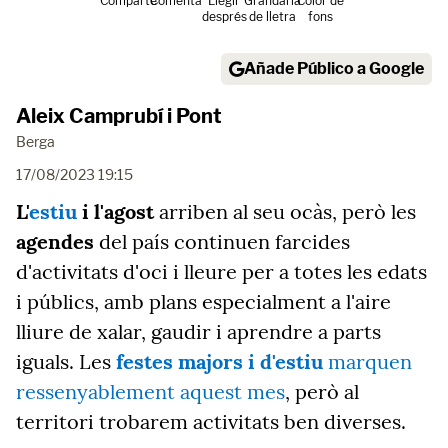
Comparte
Comenta
Llegir
Grandària
Color de
després
de lletra
fons
Añade Público a Google
Aleix Camprubí i Pont
Berga
17/08/2023 19:15
L'
estiu
i l'agost
arriben al seu ocàs, però les
agendes
del país continuen farcides
d'activitats d'oci i lleure per a totes les edats
i públics, amb plans especialment a l'aire
lliure de xalar, gaudir i aprendre a parts
iguals. Les
festes majors i d'estiu
marquen
ressenyablement aquest mes
, però al
territori trobarem activitats ben diverses.