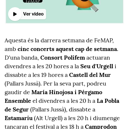
Ver vídeo
Aquesta és la darrera setmana de FeMAP,
amb
cinc concerts aquest cap de setmana
.
D'una banda,
Consort Polifem
actuaran
divendres a les 20 hores a la
Seu d'Urgell
i
dissabte a les 19 hores a
Castell del Mur
(Pallars Jussà). Per la seva part, podreu
gaudir de
María Hinojosa i Pérgamo
Ensemble
el divendres a les 20 h a
La Pobla
de Segur
(Pallars Jussà), dissabte a
Estamariu
(Alt Urgell) a les 20 h i diumenge
tancaran el festival a les 18 h a
Camprodon