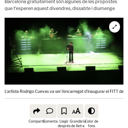
Barcelona gratuïtament són algunes de les propostes
que t'esperen aquest divendres, dissabte i diumenge
L'artista Rodrigo Cuevas va ser l'encarregat d'inaugurar el FITT de 
Comparte
Comenta
Llegir
Grandària
Color de
després
de lletra
fons