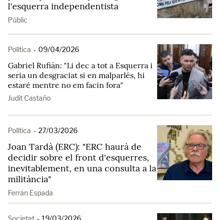
l'esquerra independentista
Públic
Política
-
09/04/2026
Gabriel Rufián: "Li dec a tot a Esquerra i
seria un desgraciat si en malparlés, hi
estaré mentre no em facin fora"
Judit Castaño
Política
-
27/03/2026
Joan Tardà (ERC): "ERC haurà de
decidir sobre el front d'esquerres,
inevitablement, en una consulta a la
militància"
Ferran Espada
Societat
-
19/03/2026