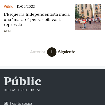
Públic
-
11/06/2022
L'Esquerra Independentista inicia
una "marató" per visibilitzar la
repressió
ACN
Anterior
1
Siguiente
Públic
DISPLAY CONNECTORS, SL.
Fes-te soci/a