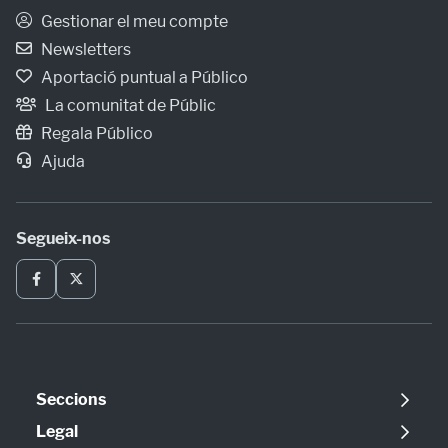
Gestionar el meu compte
Newsletters
Aportació puntual a Público
La comunitat de Públic
Regala Público
Ajuda
Segueix-nos
Seccions
Política
Legal