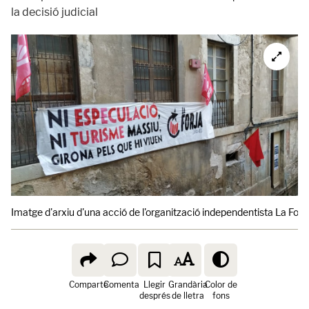
la decisió judicial
Imatge d'arxiu d'una acció de l'organització independentista La Forj
Comparte
Comenta
Llegir
Grandària
Color de
després
de lletra
fons