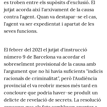
es troben entre els supòsits d'exclusió. El
jutjat acorda així l'arxivament de la causa
contra l'agent.
Quan va destapar-se el cas,
l
'agent va ser expedientat i apartat de les
seves funcions.
El febrer
del 2021
el jutjat d'instrucció
número 9 de Barcelona va acordar el
sobreseïment provisional de la causa amb
l'argument que no hi havia suficients
"
indicis
racionals de criminalitat
"
, però l'Audiència
provincial el va reobrir mesos més tard en
conclou
re
que podria haver-se produït un
delicte de revelació de secrets. La resolució
exposa
va
que els fets sembl
aven
apuntar a