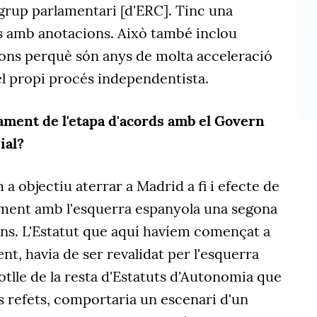
grup parlamentari [d'ERC]. Tinc una
tes amb anotacions. Això també inclou
ons perquè són anys de molta acceleració
el propi procés independentista.
ament de l'etapa d'acords amb el Govern
ial?
a objectiu aterrar a Madrid a fi i efecte de
ment amb l'esquerra espanyola una segona
rns. L'Estatut que aquí havíem començat a
nt, havia de ser revalidat per l'esquerra
tlle de la resta d'Estatuts d'Autonomia que
ls refets, comportaria un escenari d'un