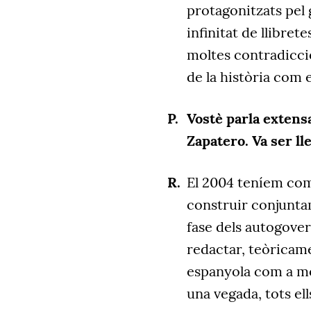
protagonitzats pel 
infinitat de llibre
moltes contradicci
de la història com 
Vostè parla extens
Zapatero. Va ser lle
El 2004 teníem com 
construir conjunta
fase dels autogove
redactar, teòricame
espanyola com a mo
una vegada, tots el