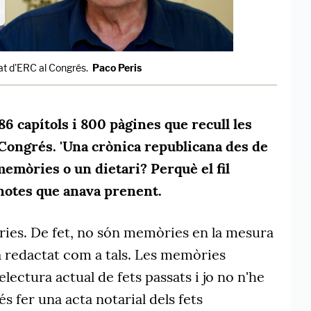
at d'ERC al Congrés.
Paco Peris
 86 capítols i 800 pàgines que recull les
 Congrés. 'Una crònica republicana des de
emòries o un dietari? Perquè el fil
notes que anava prenent.
es. De fet, no són memòries en la mesura
tà redactat com a tals. Les memòries
lectura actual de fets passats i jo no n'he
és fer una acta notarial dels fets