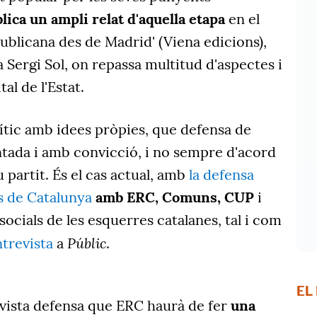
lica un ampli relat d'aquella etapa
en el
publicana des de Madrid' (Viena edicions),
a Sergi Sol, on repassa multitud d'aspectes i
tal de l'Estat.
ític amb idees pròpies, que defensa de
tada i amb convicció, i no sempre d'acord
 partit. És el cas actual, amb
la defensa
s de Catalunya
amb ERC, Comuns, CUP
i
i socials de les esquerres catalanes, tal i com
Públic
ntrevista
a
.
EL
vista defensa que ERC haurà de fer
una