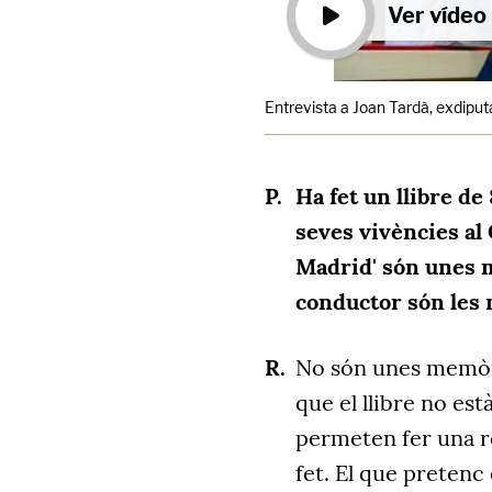
Ver vídeo
Entrevista a Joan Tardà, exdiput
Ha fet un llibre de
seves vivències al
Madrid' són unes m
conductor són les 
No són unes memòri
que el llibre no es
permeten fer una re
fet. El que pretenc 