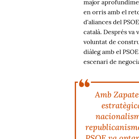
major aprofundimen
en orris amb el ret
d'aliances del PSO
català. Després va v
voluntat de constr
diàleg amb el PSOE 
escenari de negocia
Amb Zapater
estratègic
nacionalism
republicanisme 
PSOE va optar 