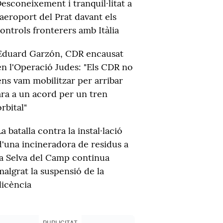
esconeixement i tranquil·litat a
'aeroport del Prat davant els
ontrols fronterers amb Itàlia
Eduard Garzón, CDR encausat
en l'Operació Judes: "Els CDR no
ens vam mobilitzar per arribar
ara a un acord per un tren
orbital"
La batalla contra la instal·lació
d'una incineradora de residus a
la Selva del Camp continua
malgrat la suspensió de la
llicència