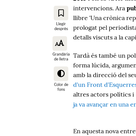
intervencions. Ara
pub
llibre 'Una crònica re
Llegir
prologat pel periodist
després
detalls viscuts a la capi
Tardà és també un pol
Grandària
de lletra
forma lúcida, argumen
amb la direcció del seu
d'un Front d'Esquerre
Color de
fons
altres actors polítics 
ja va avançar en una e
En aquesta nova entre