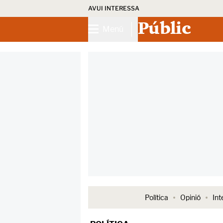
AVUI INTERESSA
Públic
Menú
Política
Opinió
Int