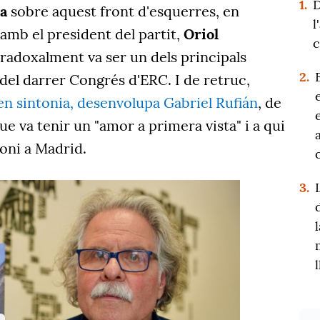
1.
D
ia
sobre aquest front d'esquerres, en
l
amb el president del partit,
Oriol
c
aradoxalment va ser un dels principals
2.
 del darrer Congrés d'ERC. I de retruc,
 en sintonia, desenvolupa Gabriel Rufián
, de
que va tenir un "amor a primera vista" i a qui
moni a Madrid.
3.