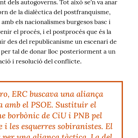
t dels autogoverns. Tot això se'n va anar
orn de la dialèctica del postfranquisme,
E amb els nacionalismes burgesos basc i
enir el procés, i el postprocés que és la
uir des del republicanisme un escenari de
per tal de donar lloc posteriorment a un
ció i resolució del conflicte.
o, ERC buscava una aliança
a amb el PSOE. Sustituir el
e borbònic de CiU i PNB pel
i les esquerres sobiranistes. El
per una aliança tàctica. La del