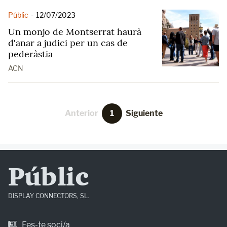
Públic
-
12/07/2023
Un monjo de Montserrat haurà
d'anar a judici per un cas de
pederàstia
ACN
Anterior
1
Siguiente
Públic
DISPLAY CONNECTORS, SL.
Fes-te soci/a