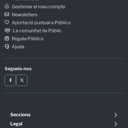
Gestionar el meu compte
Newsletters
Aportació puntual a Público
La comunitat de Públic
Regala Público
Ajuda
Segueix-nos
Seccions
Política
Legal