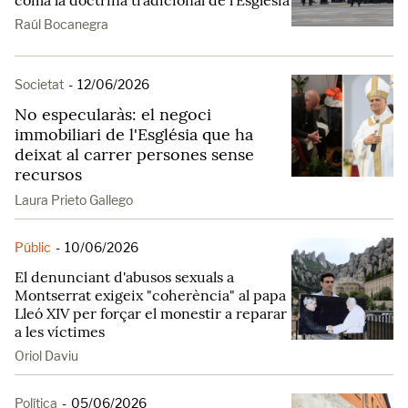
coma la doctrina tradicional de l'Església
Raúl Bocanegra
Societat
-
12/06/2026
No especularàs: el negoci
immobiliari de l'Església que ha
deixat al carrer persones sense
recursos
Laura Prieto Gallego
Públic
-
10/06/2026
El denunciant d'abusos sexuals a
Montserrat exigeix "coherència" al papa
Lleó XIV per forçar el monestir a reparar
a les víctimes
Oriol Daviu
Política
-
05/06/2026