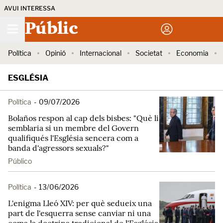
AVUI INTERESSA
Públic
Política
Opinió
Internacional
Societat
Economia
ESGLÉSIA
Política
-
09/07/2026
Bolaños respon al cap dels bisbes: "Què li
semblaria si un membre del Govern
qualifiqués l'Església sencera com a
banda d'agressors sexuals?"
Público
Política
-
13/06/2026
L'enigma Lleó XIV: per què sedueix una
part de l'esquerra sense canviar ni una