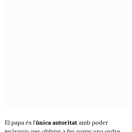
El papa és l
'única autoritat
amb poder
jeràrquic
per obligar a fer pagar una ordre