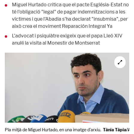
Miguel Hurtado critica que el pacte Església-Estat no
té l'obligació "legal" de pagar indemnitzacions a les
víctimes i que l'Abadia s'ha declarat "insubmisa", per
això crea el moviment Reparación Integral Ya
L'advocat i psiquiàtre exigeix que el papa Lleó XIV
anul·li la visita al Monestir de Montserrat
Pla mitjà de Miguel Hurtado, en una imatge d'arxiu.
Tània Tàpia/A