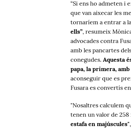
“Si ens ho admeten i en
que van aixecar les me
tornaríem a entrar a l
ells”
, resumeix Mònica 
advocades contra Fusara
amb les pancartes dels
conegudes.
Aquesta és
papa, la primera, amb
aconseguir que es pre
Fusara es convertís en
"Nosaltres calculem qu
tenen un valor de 258 
estafa en majúscules"