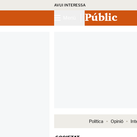
AVUI INTERESSA
Públic
Menú
Política
Opinió
Int