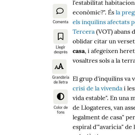
l'estabilitat habitaci
econòmic?". És
la pre
els inquilins afectats
Comenta
Tercera
(VOT) abans de
oblidar citar un verset
Llegir
casa
, i afegeixen here
després
vosaltres sols a la terra
El grup d'inquilins va 
Grandària
de lletra
crisi de la vivenda
i le
vida estable". En una 
de Llogateres, van asseg
Color de
fons
legalment de casa" per 
espiral d'"avarícia" de 