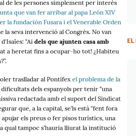
onal de les persones simplement per interès
gunta que van fer arribar al papa León XIV
 per la fundación Fusara i el Venerable Orden
 la seva intervenció al Congrés. No van
EL
 d'Isaïes: "Ai
dels que ajunten casa amb
tat a heretat fins a ocupar-ho tot! ¿Habiteu
?”.
voler traslladar al Pontífex
el problema de la
s dificultats dels espanyols per tenir "una
missiva redactada amb el suport del Sindicat
urar que, a la capital, se'ls està "fent fora
apujar els preus o fer pisos turístics, una
la qual tampoc s'hauria lliurat la institució