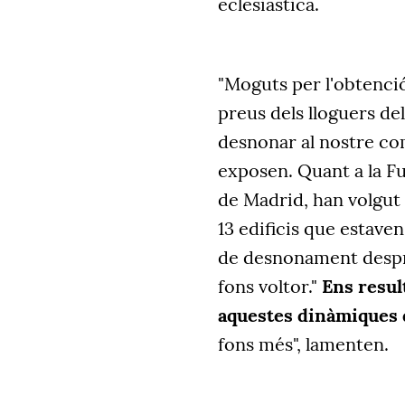
eclesiàstica.
"Moguts per l'obtenció
preus dels lloguers del
desnonar al nostre co
exposen. Quant a la F
de Madrid, han volgut 
13 edificis que estave
de desnonament despré
fons voltor."
Ens resul
aquestes dinàmiques 
fons més", lamenten.