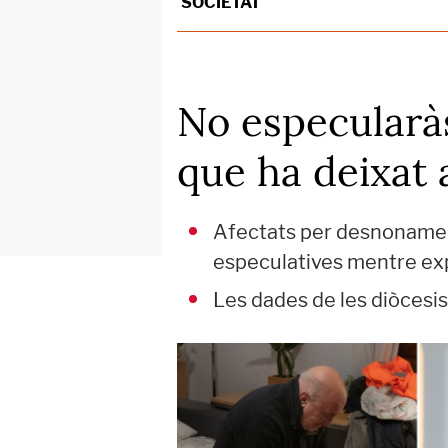
SOCIETAT
No especularàs
que ha deixat 
Afectats per desnonament
especulatives mentre exper
Les dades de les diòcesis