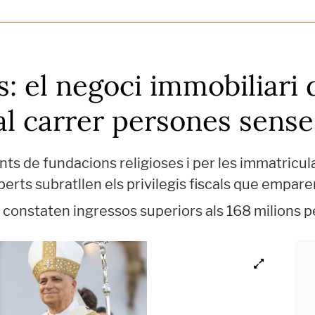
: el negoci immobiliari d
al carrer persones sens
s de fundacions religioses i per les immatricul
ts subratllen els privilegis fiscals que emparen 
 constaten ingressos superiors als 168 milions p