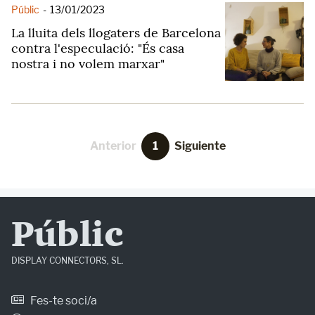
Públic
-
13/01/2023
La lluita dels llogaters de Barcelona
contra l'especulació: "És casa
nostra i no volem marxar"
Anterior
1
Siguiente
Públic
DISPLAY CONNECTORS, SL.
Fes-te soci/a