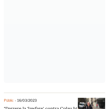
Públic
-
16/03/2023
"Darrere la 'lawfare' contra Colau hi