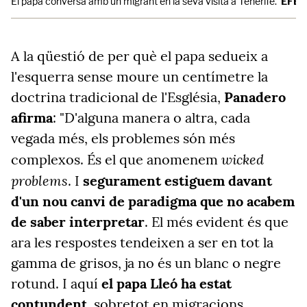
El papa conversa amb un migrant en la seva visita a Tenerife.
EFE
A la qüestió de per què el papa sedueix a
l'esquerra sense moure un centímetre la
doctrina tradicional de l'Església,
Panadero
afirma
: "D'alguna manera o altra, cada
vegada més, els problemes són més
wicked
complexos. És el que anomenem
problems
. I
segurament estiguem davant
d'un nou canvi de paradigma que no acabem
de saber interpretar
. El més evident és que
ara les respostes tendeixen a ser en tot la
gamma de grisos, ja no és un blanc o negre
rotund. I aquí
el papa Lleó ha estat
contundent
, sobretot en migracions,