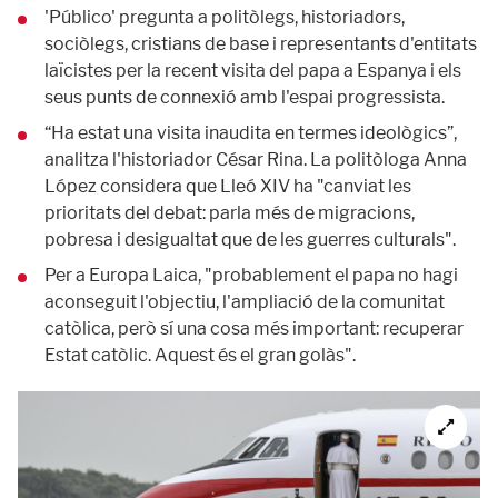
'Público' pregunta a politòlegs, historiadors,
sociòlegs, cristians de base i representants d'entitats
laïcistes per la recent visita del papa a Espanya i els
seus punts de connexió amb l'espai progressista.
“Ha estat una visita inaudita en termes ideològics”,
analitza l'historiador César Rina. La politòloga Anna
López considera que Lleó XIV ha "canviat les
prioritats del debat: parla més de migracions,
pobresa i desigualtat que de les guerres culturals".
Per a Europa Laica, "probablement el papa no hagi
aconseguit l'objectiu, l'ampliació de la comunitat
catòlica, però sí una cosa més important: recuperar
Estat catòlic. Aquest és el gran golàs".