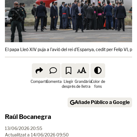
El papa Lleó XIV puja a l'avió del rei d'Espanya, cedit per Felip VI, p
Comparte
Comenta
Llegir
Grandària
Color de
després
de lletra
fons
Añade Público a Google
Raúl Bocanegra
13/06/2026 20:55
Actualitzat a
14/06/2026 09:50