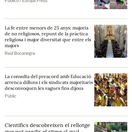
Público / Europa Press
La fe entre menors de 25 anys: majoria
de no religiosos, repunt de la pràctica
religiosa i major diversitat que entre els
majors
Raúl Bocanegra
La consulta del preacord amb Educació
arrenca dilluns i els sindicats majoritaris
desconvoquen les vagues fins dijous
Públic
Científics descobreixen el rellotge
que pot predir el ritme al qual