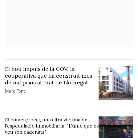
El nou impuls de la COV, la
cooperativa que ha construït més
de mil pisos al Prat de Llobregat
Marc Font
El comerç local, una altra víctima de
l'especulació immobiliària: "L'únic que es
veu són cadenats"