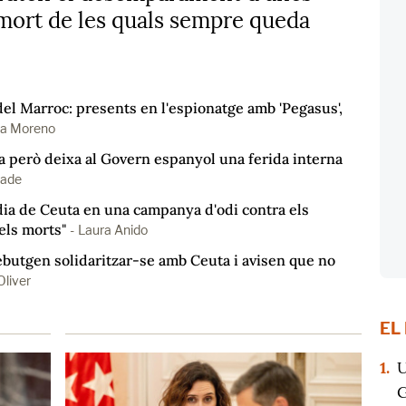
a mort de les quals sempre queda
del Marroc: presents en l'espionatge amb 'Pegasus',
ia Moreno
pa però deixa al Govern espanyol una ferida interna
bade
èdia de Ceuta en una campanya d'odi contra els
els morts"
-
Laura Anido
butgen solidaritzar-se amb Ceuta i avisen que no
Oliver
EL
1.
U
G