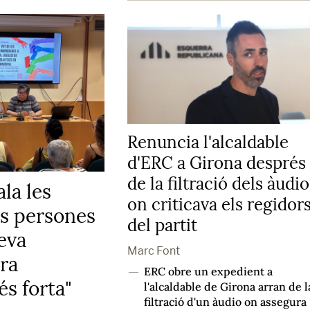
Renuncia l'alcaldable
d'ERC a Girona després
de la filtració dels àudi
la les
on criticava els regidor
es persones
del partit
eva
Marc Font
tra
ERC obre un expedient a
―
s forta"
l'alcaldable de Girona arran de l
filtració d'un àudio on assegura