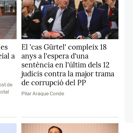
les
El 'cas Gürtel' compleix 18
ial a
anys a l'espera d'una
sentència en l'últim dels 12
judicis contra la major trama
de corrupció del PP
ost de
total
Pilar Araque Conde