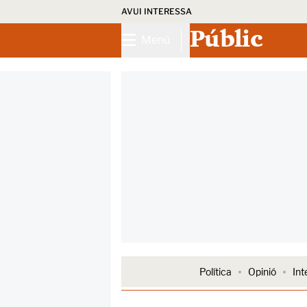
AVUI INTERESSA
Públic
Menú
Política
Opinió
Int