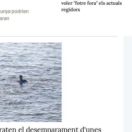
voler "fotre fora" els actuals
regidors
lunya podrien
faran
etraten el desemparament d'unes