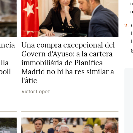
i
n
2.
úncia
Una compra excepcional del
Govern d'Ayuso: a la cartera
lla
immobiliària de Planifica
poll
Madrid no hi ha res similar a
l'àtic
Víctor López