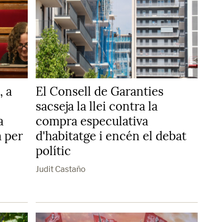
, a
El Consell de Garanties
sacseja la llei contra la
a
compra especulativa
a per
d'habitatge i encén el debat
polític
Judit Castaño