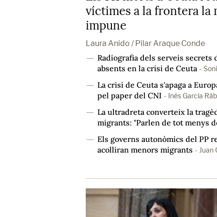
víctimes a la frontera l
impune
Laura Anido / Pilar Araque Conde
Radiografia dels serveis secrets 
―
absents en la crisi de Ceuta
-
Son
La crisi de Ceuta s'apaga a Euro
―
pel paper del CNI
-
Inés García Rá
La ultradreta converteix la trag
―
migrants: "Parlen de tot menys d
Els governs autonòmics del PP re
―
acolliran menors migrants
-
Juan 