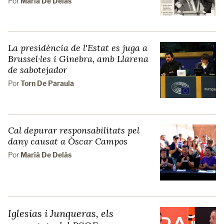
Por
Marià De Delàs
La presidència de l'Estat es juga a
Brussel·les i Ginebra, amb Llarena
de sabotejador
Por
Torn De Paraula
Cal depurar responsabilitats pel
dany causat a Òscar Campos
Por
Marià De Delàs
Iglesias i Junqueras, els