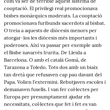
com va ser de terrible aquest sistema de
cooptació. El privilegi real promocionava
bisbes monàrquics moderats. La cooptació
promocionava furibunds sacerdots al bisbat.
O treia a aquests de diòcesis menors per
atorgar-los les diòcesis més importants i
poderoses. Així va passar per exemple amb
el Bisbe navarrès Irurita. De Lleida a
Barcelona. O amb el català Gomà, de
Tarazona a Toledo. Tots dos amb un biaix
tan dretà que refusaven cap pau davant del
Papa. Volien l'extermini. Rebutjaven escoles i
demanaven fusells. I van fer col·lectes per
Europa per presumptament ajudar els
necessitats, col·lectes que fet i fet es van