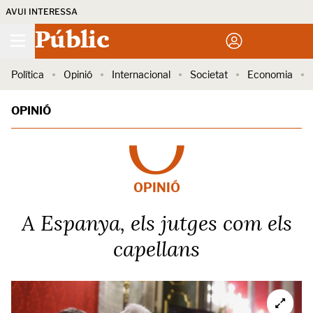
AVUI INTERESSA
Públic
Política
Opinió
Internacional
Societat
Economia
OPINIÓ
OPINIÓ
A Espanya, els jutges com els
capellans