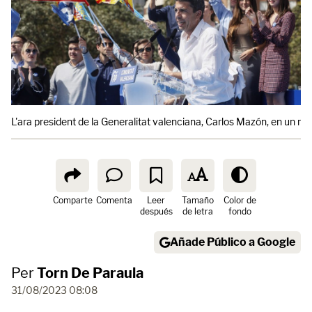
L'ara president de la Generalitat valenciana, Carlos Mazón, en un m
Comparte
Comenta
Leer
Tamaño
Color de
después
de letra
fondo
Añade Público a Google
Per
Torn De Paraula
31/08/2023 08:08