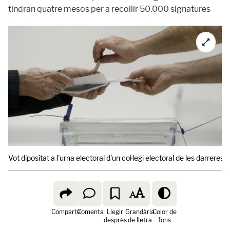
tindran quatre mesos per a recollir 50.000 signatures
Vot dipositat a l'urna electoral d'un col·legi electoral de les darreres
Comparte
Comenta
Llegir
Grandària
Color de
després
de lletra
fons