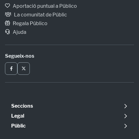
Aportació puntual a Público
La comunitat de Públic
Regala Público
Ajuda
Segueix-nos
Seccions
Política
Legal
Opinió
Avís legal
Públic
Internacional
Política de cookies
Qui som
Societat