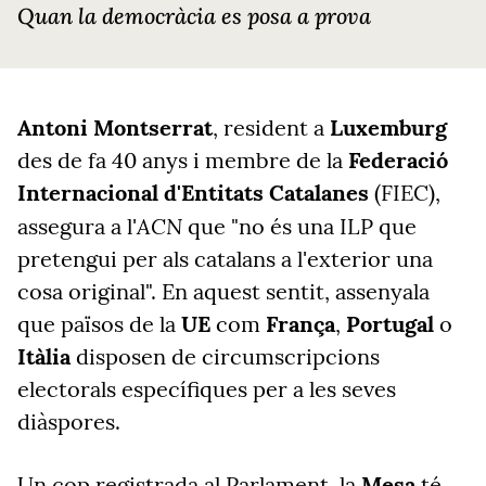
Quan la democràcia es posa a prova
Antoni Montserrat
, resident a
Luxemburg
des de fa 40 anys i membre de la
Federació
Internacional d'Entitats Catalanes
(FIEC),
ACN
assegura a l'
que "no és una ILP que
pretengui per als catalans a l'exterior una
cosa original". En aquest sentit, assenyala
que països de la
UE
com
França
,
Portugal
o
Itàlia
disposen de circumscripcions
electorals específiques per a les seves
diàspores.
Un cop registrada al Parlament, la
Mesa
té