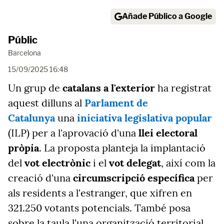
Añade Público a Google
Públic
Barcelona
15/09/2025 16:48
Un grup de
catalans a l'exterior
ha registrat
aquest dilluns al
Parlament de
Catalunya
una
iniciativa legislativa popular
(ILP) per a l'aprovació d'una
llei electoral
pròpia
. La proposta planteja la implantació
del
vot electrònic
i el
vot delegat
, així com la
creació d'una
circumscripció específica
per
als residents a l'estranger, que xifren en
321.250 votants potencials. També posa
sobre la taula l'una organització territorial