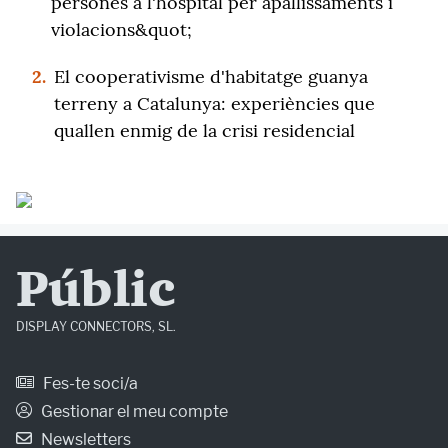
persones a l'hospital per apallissaments i
violacions&quot;
2.
El cooperativisme d'habitatge guanya
terreny a Catalunya: experiències que
quallen enmig de la crisi residencial
Públic
DISPLAY CONNECTORS, SL.
Fes-te soci/a
Gestionar el meu compte
Newsletters