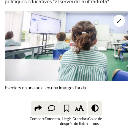
polítiques educatives "al servei de la ultradreta"
Escolars en una aula, en una imatge d'arxiu
Comparte
Comenta
Llegir
Grandària
Color de
després
de lletra
fons