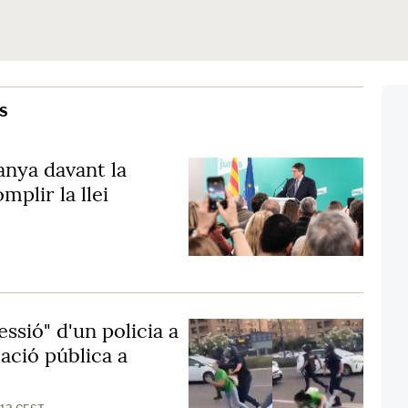
S
nya davant la
plir la llei
ssió" d'un policia a
ació pública a