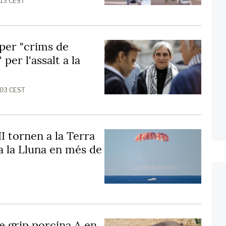
1:13 CEST
 per "crims de
per l'assalt a la
:03 CEST
I tornen a la Terra
a la Lluna en més de
e grip porcina A en