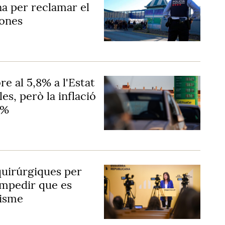
na per reclamar el
ones
e al 5,8% a l'Estat
es, però la inflació
9%
uirúrgiques per
impedir que es
tisme