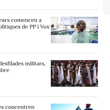
alears comencen a
olítiques de PP i Vox
esfilades militars,
ubre
es concentren