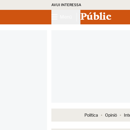
AVUI INTERESSA
Públic
Menú
Política
Opinió
Int