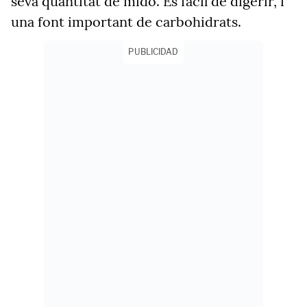
seva quantitat de midó. És fàcil de digerir, i
una font important de carbohidrats.
PUBLICIDAD