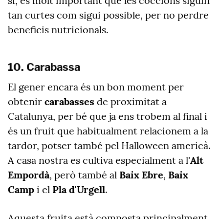
sí, és molt important que les coccions siguin
tan curtes com sigui possible, per no perdre
beneficis nutricionals.
10. Carabassa
El gener encara és un bon moment per
obtenir
carabasses
de proximitat a
Catalunya, per bé que ja ens trobem al final i
és un fruit que habitualment relacionem a la
tardor, potser també pel Halloween americà.
A casa nostra es cultiva especialment a l'
Alt
Empordà
, però també al
Baix Ebre
,
Baix
Camp
i el
Pla d'Urgell
.
Aquesta fruita està composta principalment