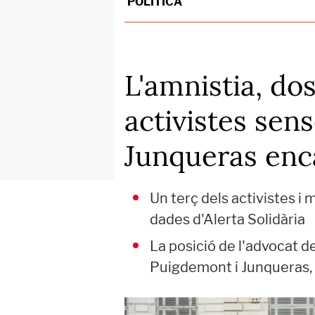
POLÍTICA
L'amnistia, do
activistes sen
Junqueras enc
Un terç dels activistes i
dades d'Alerta Solidària
La posició de l'advocat d
Puigdemont i Junqueras, e