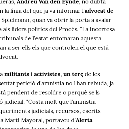
queras,
Andreu Van den Eynde
, no dubta
 la línia del que ja va informar l'
advocat de
 Spielmann, quan va obrir la porta a avalar
a als líders polítics del Procés. "La incertesa
 tribunals de l'estat entomaran aquesta
ran a ser ells els que controlen el que està
advocat.
 a
militants
i
activistes
,
u
n terç
de les
ntat petició d'amnistia no l'han rebuda, ja
tà pendent de resoldre o perquè se'ls
ó judicial.
"
Costa molt que l'amnistia
queriments judicials, recursos, escrits
ixa Martí Mayoral, portaveu d'
Alerta