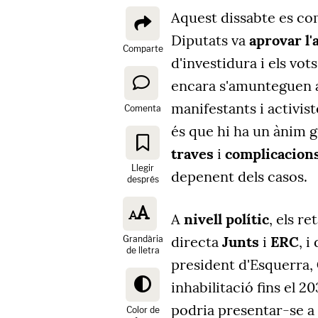
Aquest dissabte es c
Diputats va
aprovar l'
Comparte
d'investidura i els vot
encara s'amunteguen als
manifestants i activist
Comenta
és que hi ha un ànim g
traves
i
complicacion
Llegir
depenent dels casos.
després
A
nivell polític
, els r
directa
Junts
i
ERC
, i
Grandària
de lletra
president d'Esquerra,
inhabilitació fins el 2
podria presentar-se a
Color de