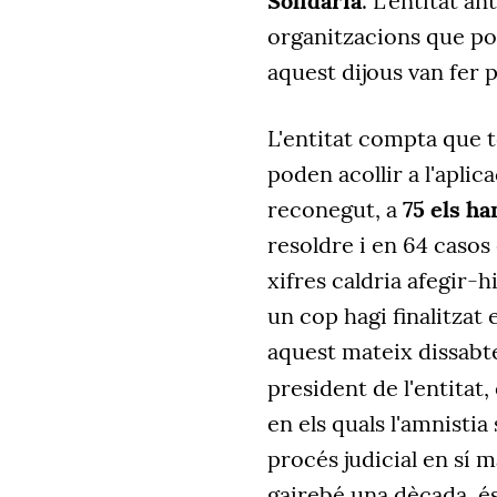
Solidària
. L'entitat a
organitzacions que por
aquest dijous van fer 
L'entitat compta que 
poden acollir a l'aplicaci
reconegut, a
75 els h
resoldre i en 64 casos
xifres caldria afegir-h
un cop hagi finalitzat 
aquest mateix dissabt
president de l'entitat
en els quals l'amnistia 
procés judicial en sí m
gairebé una dècada, és