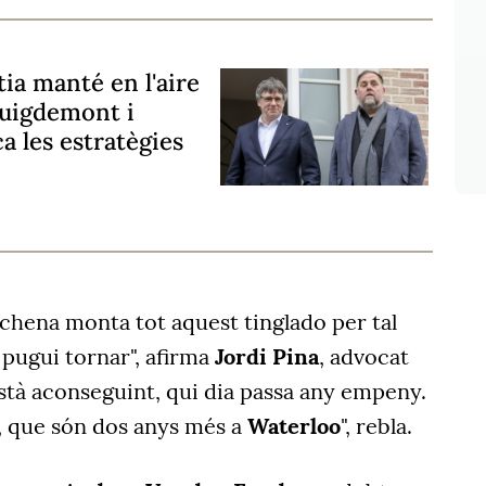
tia manté en l'aire
 Puigdemont i
a les estratègies
chena monta tot aquest tinglado per tal
pugui tornar", afirma
Jordi Pina
, advocat
 està aconseguint, qui dia passa any empeny.
s, que són dos anys més a
Waterloo
", rebla.