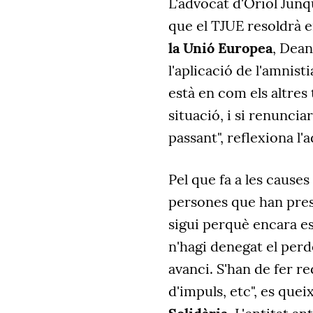
L'advocat d'Oriol Jun
que el TJUE resoldrà en
la Unió Europea
, Dean
l'aplicació de l'amnisti
està en com els altres
situació, i si renuncia
passant", reflexiona l'
Pel que fa a les causes
persones que han prese
sigui perquè encara es
n'hagi denegat el perd
avanci. S'han de fer re
d'impuls, etc", es que