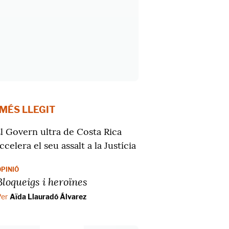
 MÉS LLEGIT
l Govern ultra de Costa Rica
ccelera el seu assalt a la Justícia
OPINIÓ
Bloqueigs i heroïnes
Per
Aïda Llauradó Álvarez