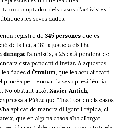
ntirepressiva és una de les dues
ta un comptador dels casos d'activistes, i
públiques les seves dades.
tenen registre de
345 persones
que es
ó de la llei, a 181 la justícia els l'ha
an denegat
l'amnistia, a 25 està pendent de
 encara està pendent d'instar. A aquestes
i les dades
d'Òmnium
, que les actualitzarà
el procés per renovar la seva presidència,
e. No obstant això,
Xavier Antich
,
Públic
, expressa a
que "fins i tot en els casos
s'ha aplicat de manera diligent i ràpida, el
ateix, que en alguns casos s'ha allargat
 i serà la veritable condemna per a tots els