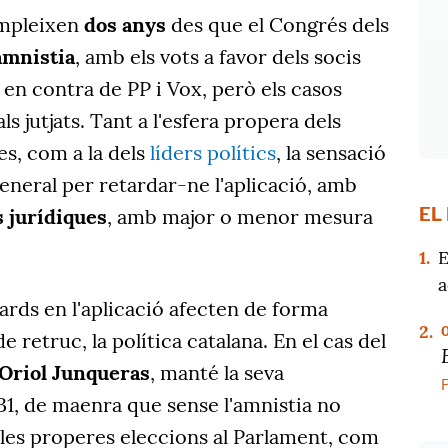
ompleixen
dos anys
des que el Congrés dels
amnistia
, amb els vots a favor dels socis
s en contra de PP i Vox, però els casos
 jutjats. Tant a l'esfera propera dels
es, com a la dels
líders polítics
, la sensació
eneral per retardar-ne l'aplicació, amb
EL
s
jurídiques
, amb major o menor mesura
1.
E
a
etards en l'aplicació afecten de forma
2.
 de retruc, la política catalana. En el cas del
Oriol Junqueras
, manté la seva
031, de maenra que sense l'amnistia no
 les properes eleccions al Parlament, com