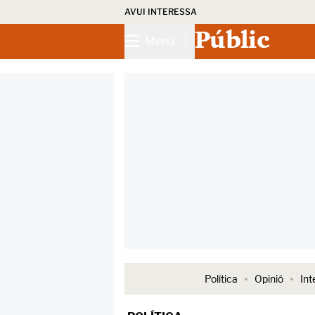
AVUI INTERESSA
Públic
Menú
Política
Opinió
Int