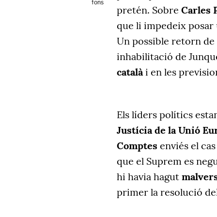
fons
pretén. Sobre
Carles
que li impedeix posar
Un possible retorn de l
inhabilitació de Junqu
català
i en les previsi
Els líders polítics est
Justícia de la Unió E
Comptes
enviés el cas 
que el Suprem es negué
hi havia hagut
malvers
primer la resolució de